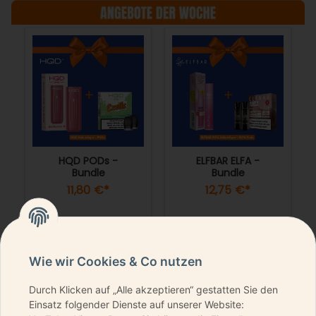
HQD PODs -
ELFBAR ELFA -
Bundle
Bundle
11,80 €
*
12,75 €
*
Wie wir Cookies & Co nutzen
Durch Klicken auf „Alle akzeptieren“ gestatten Sie den
NEWSLETTER ABONNIEREN & KEINE DEALS
Einsatz folgender Dienste auf unserer Website:
VERPASSEN