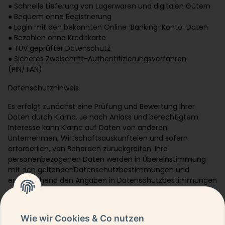
● Schnelle Lieferung von Lagerwaren und digitalen Gütern
● Bequem ohne Registrierung
● Login mit den bekannten Online-Banking-Konto-Daten
● Bezahlen ohne Kreditkarte
● TÜV geprüfter Datenschutz
● Sicheres Zweischritt-Authentifizierungsverfahren
(PIN/TAN)
Datenschutzhinweis
Es erfolgt zunächst eine Prüfung und Bewertung Ihrer
Daten durch Klarna. Je nach Anlass und berechtigtem
Interesse kann Klarna auf Daten von anderen
Unternehmen, Wirtschaftsauskunfteien und sofern
erforderlich, von Behörden zurückgreifen. Ihre
personenbezogenen Daten werden in Übereinstimmung
mit den geltendenDatenschutzbestimmungen und
entsprechend den Angaben in Datenschutzbestimmungen
Wie wir Cookies & Co nutzen