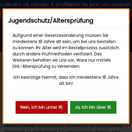
Händler & profitieren Sie jetzt von unseren günstigen Prei
Versandkostenfrei ab 49 € Bestellwert
Jugendschutz/Altersprüfung
Aufgrund einer Gesetzesänderung müssen Sie
mindestens 18 Jahre alt sein, um bei uns bestellen
zu können. Ihr Alter wird im Bestellprozess zusätzlich
durch andere Prüfmethoden verifiziert. Des
Weiteren behalten wir uns vor, Ware nur mittels
Datenschutz
DHL-Altersprüfung zu versenden.
Ich bestätige hiermit, dass ich mindestens 18 Jahre
1. DATENSCHUTZ AUF EINEN BLICK
alt bin!
a. Allgemeine Hinweise
Die folgenden Hinweise geben einen einfachen Überblick
darüber, was mit Ihren personenbezogenen Daten passiert,
Nein, ich bin unter 18.
Ja, ich bin über 18.
wenn Sie diese Website besuchen. Personenbezogene
Daten sind alle Daten, mit denen Sie persönlich identifiziert
werden können. Ausführliche Informationen zum Thema