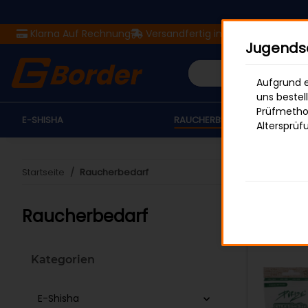
Klarna Auf Rechnung
Versandfertig in 24 Stunden
Ver
Jugendsc
Aufgrund e
uns bestel
Prüfmethod
E-SHISHA
RAUCHERBEDARF
Altersprüf
Startseite
Raucherbedarf
Raucherbedarf
Kategorien
E-Shisha