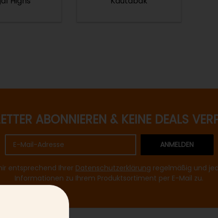
al Highs
Kautabak
ETTER ABONNIEREN & KEINE DEALS VER
ANMELDEN
mir entsprechend Ihrer
Datenschutzerklärung
regelmäßig und jede
Informationen zu Ihrem Produktsortiment per E-Mail zu.