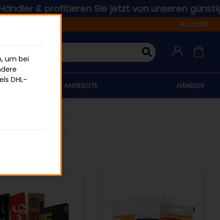
er & profitieren Sie jetzt von unseren günstigen Pr
Kontakt
n, um bei
ndere
els DHL-
ANGEBOTE
HÄNDLER