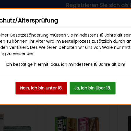
Registrieren Sie sich als Händl
sandkostenfrei ab 49 € Bestellwert
hutz/Altersprüfung
iner Gesetzesänderung müssen Sie mindestens 18 Jahre alt sei
len zu können. Ihr Alter wird im Bestellprozess zusätzlich durch a
en verifiziert. Des Weiteren behalten wir uns vor, Ware nur mitt
SWEETS & SNACKS
GETRÄNKE
ung zu versenden.
Ich bestätige hiermit, dass ich mindestens 18 Jahre alt bin!
Nein, ich bin unter 18.
Ja, ich bin über 18.