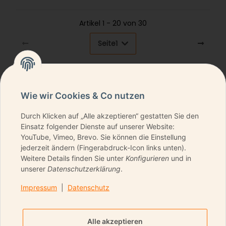
Artikel 1 - 20 von 30
Seite
1
Wie wir Cookies & Co nutzen
Durch Klicken auf „Alle akzeptieren“ gestatten Sie den
NEWSLETTER ABONNIEREN & KEINE DEALS
Einsatz folgender Dienste auf unserer Website:
VERPASSEN
YouTube, Vimeo, Brevo. Sie können die Einstellung
jederzeit ändern (Fingerabdruck-Icon links unten).
Weitere Details finden Sie unter
Konfigurieren
und in
unserer
Datenschutzerklärung
.
ANMELDEN
Impressum
|
Datenschutz
Bitte senden Sie mir entsprechend Ihrer
Datenschutzerklärung
regelmäßig und jederzeit
Alle akzeptieren
widerruflich Informationen zu Ihrem Produktsortiment per