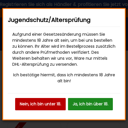
ieren Sie sich als Händler & profitieren Sie jetzt von uns
Versandfertig in 24 Stunden
Versandkostenfrei ab 49 € Bestellwert
Jugendschutz/Altersprüfung
Aufgrund einer Gesetzesänderung müssen Sie
mindestens 18 Jahre alt sein, um bei uns bestellen
zu können. Ihr Alter wird im Bestellprozess zusätzlich
durch andere Prüfmethoden verifiziert. Des
Weiteren behalten wir uns vor, Ware nur mittels
DHL-Altersprüfung zu versenden.
Raucherbedarf
Aktivkohlefilter
Ich bestätige hiermit, dass ich mindestens 18 Jahre
alt bin!
Filter und Sortierung
Nein, ich bin unter 18.
Ja, ich bin über 18.
Artikel 1 - 20 von 30