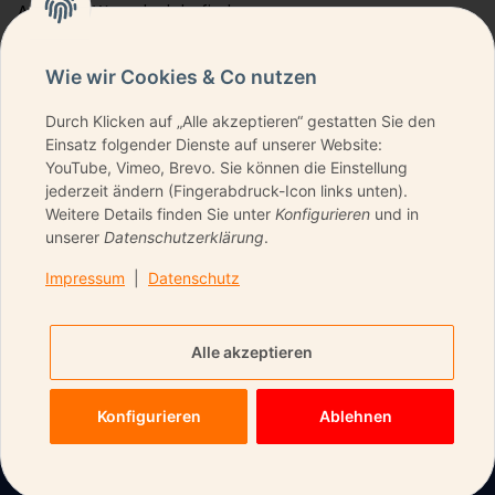
Artikel im Warenkorb befinden.
Wie wir Cookies & Co nutzen
Durch Klicken auf „Alle akzeptieren“ gestatten Sie den
NEWSLETTER ABONNIEREN & KEINE DEALS
Einsatz folgender Dienste auf unserer Website:
VERPASSEN
YouTube, Vimeo, Brevo. Sie können die Einstellung
jederzeit ändern (Fingerabdruck-Icon links unten).
Weitere Details finden Sie unter
Konfigurieren
und in
unserer
Datenschutzerklärung
.
ANMELDEN
Impressum
|
Datenschutz
Bitte senden Sie mir entsprechend Ihrer
Datenschutzerklärung
regelmäßig und jederzeit
Alle akzeptieren
widerruflich Informationen zu Ihrem Produktsortiment per
E-Mail zu.
Konfigurieren
Ablehnen
Startseite
Wunschliste
Warenkorb
Mein Konto
Menu