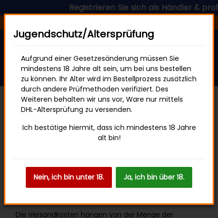
Registrieren Sie sich als Händler & profit
Versandfertig in 24 Stunden
Jugendschutz/Altersprüfung
Aufgrund einer Gesetzesänderung müssen Sie
mindestens 18 Jahre alt sein, um bei uns bestellen
zu können. Ihr Alter wird im Bestellprozess zusätzlich
durch andere Prüfmethoden verifiziert. Des
Weiteren behalten wir uns vor, Ware nur mittels
Versandinformationen
DHL-Altersprüfung zu versenden.
Ich bestätige hiermit, dass ich mindestens 18 Jahre
Wir möchten sicherstellen, dass Ihre Bestellung schnell
alt bin!
und sicher bei Ihnen ankommt. Deshalb versenden wir
all unsere Pakete mit unserem zuverlässigen Partner
DHL.
Nein, ich bin unter 18.
Ja, ich bin über 18.
Versandkosten
Die Versandkosten hängen von der Menge der