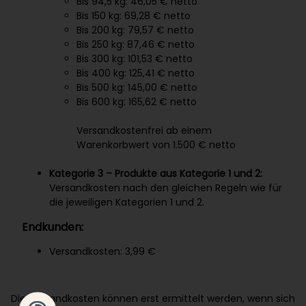
Bis 94,5 kg: 46,05 € netto
Bis 150 kg: 69,28 € netto
Bis 200 kg: 79,57 € netto
Bis 250 kg: 87,46 € netto
Bis 300 kg: 101,53 € netto
Bis 400 kg: 125,41 € netto
Bis 500 kg: 145,00 € netto
Bis 600 kg: 165,62 € netto
Versandkostenfrei ab einem
Warenkorbwert von 1.500 € netto
Kategorie 3 – Produkte aus Kategorie 1 und 2:
Versandkosten nach den gleichen Regeln wie für
die jeweiligen Kategorien 1 und 2.
Endkunden:
Versandkosten: 3,99 €
Die Versandkosten können erst ermittelt werden, wenn sich