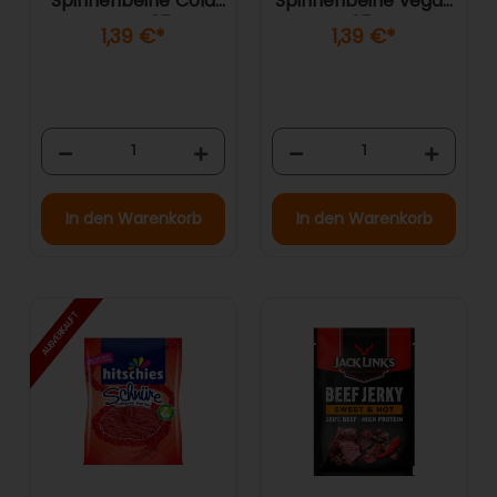
Spinnenbeine Cola
Spinnenbeine vegan
vegan 125g
125g
1,39 €
*
1,39 €
*
In den Warenkorb
In den Warenkorb
AUSVERKAUFT