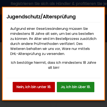
istrieren Sie sich als Händler & profitieren Sie jetzt von
Versandfertig in 24 Stunden
Jugendschutz/Altersprüfung
Aufgrund einer Gesetzesänderung müssen Sie
mindestens 18 Jahre alt sein, um bei uns bestellen
zu können. Ihr Alter wird im Bestellprozess zusätzlich
durch andere Prüfmethoden verifiziert. Des
Weiteren behalten wir uns vor, Ware nur mittels
DHL-Altersprüfung zu versenden.
Startseite
Sweets & Snacks
Ich bestätige hiermit, dass ich mindestens 18 Jahre
alt bin!
Filter und Sortierung
Nein, ich bin unter 18.
Ja, ich bin über 18.
Artikel 1 - 20 von 40