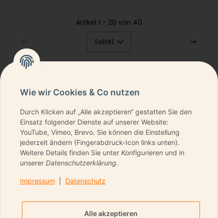
Artikel 1 - 20 von 40
Seite
1
Wie wir Cookies & Co nutzen
Durch Klicken auf „Alle akzeptieren“ gestatten Sie den
NEWSLETTER ABONNIEREN & KEINE DEALS
Einsatz folgender Dienste auf unserer Website:
VERPASSEN
YouTube, Vimeo, Brevo. Sie können die Einstellung
jederzeit ändern (Fingerabdruck-Icon links unten).
Weitere Details finden Sie unter
Konfigurieren
und in
unserer
Datenschutzerklärung
.
ANMELDEN
Impressum
|
Datenschutz
Bitte senden Sie mir entsprechend Ihrer
Datenschutzerklärung
regelmäßig und jederzeit
Alle akzeptieren
widerruflich Informationen zu Ihrem Produktsortiment per