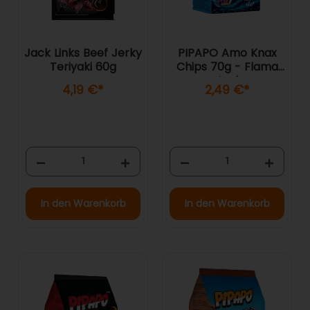
Jack Links Beef Jerky
PIPAPO Amo Knax
Teriyaki 60g
Chips 70g - Flama
Azul
4,19 €
*
2,49 €
*
In den Warenkorb
In den Warenkorb