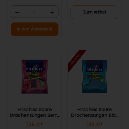
Zum Artikel
In den Warenkorb
AUSVERKAUFT
Hitschies Saure
Hitschies Saure
Drachenzungen Berry
Drachenzungen Blau
Mix vegan 125g
vegan 125g
1,39 €
*
1,39 €
*