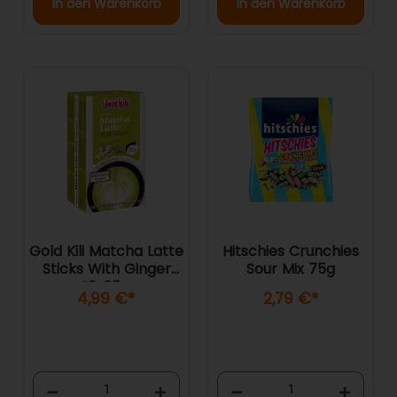
In den Warenkorb
In den Warenkorb
Gold Kili Matcha Latte
Hitschies Crunchies
Sticks With Ginger
Sour Mix 75g
10x25g
4,99 €
*
2,79 €
*