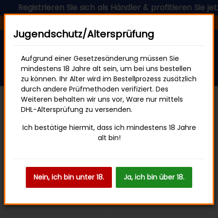
egistrieren Sie sich als Händler & profitieren Sie jetzt vo
Versandfertig in 24 Stunden
Jugendschutz/Altersprüfung
Aufgrund einer Gesetzesänderung müssen Sie
mindestens 18 Jahre alt sein, um bei uns bestellen
zu können. Ihr Alter wird im Bestellprozess zusätzlich
durch andere Prüfmethoden verifiziert. Des
Weiteren behalten wir uns vor, Ware nur mittels
DHL-Altersprüfung zu versenden.
Getränke
Energy Drinks
Ich bestätige hiermit, dass ich mindestens 18 Jahre
alt bin!
Filter und Sortierung
Nein, ich bin unter 18.
Ja, ich bin über 18.
Artikel 1 - 15 von 15