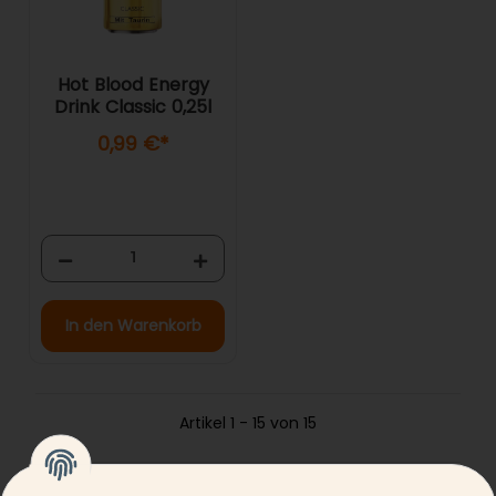
Hot Blood Energy
Drink Classic 0,25l
0,99 €
*
In den Warenkorb
Artikel 1 - 15 von 15