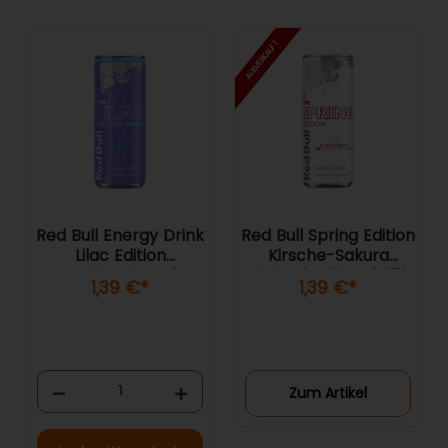
AUSVERKAUFT
Red Bull Energy Drink
Red Bull Spring Edition
Lilac Edition
Kirsche-Sakura
Waldmeister &
Limited Edition 0,25l
1,39 €
*
1,39 €
*
Grapefruit Sugarfree
0,25l
Zum Artikel