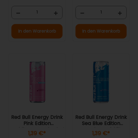
In den Warenkorb
In den Warenkorb
Red Bull Energy Drink
Red Bull Energy Drink
Pink Edition
Sea Blue Edition
Waldbeere Zuckerfrei
Juneberry 0,25l
1,39 €
*
1,39 €
*
0,25l