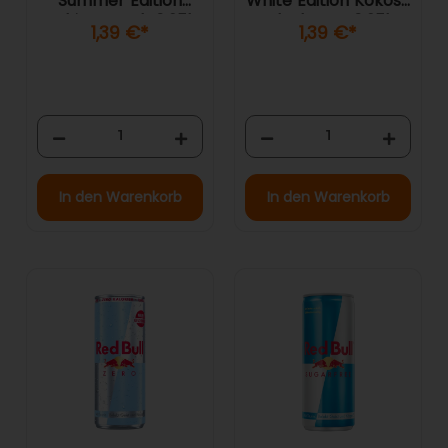
Summer Edition
White Edition Kokos-
White Peach 0,25l
Blaubeere 0,25l
1,39 €
*
1,39 €
*
In den Warenkorb
In den Warenkorb