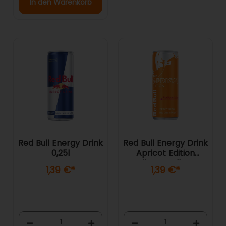
In den Warenkorb
Red Bull Energy Drink
Red Bull Energy Drink
0,25l
Apricot Edition
Aprikose Erdbeere
1,39 €
*
1,39 €
*
0,25l