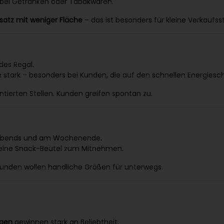
s bei Getränken oder Tabakwaren.
atz mit weniger Fläche
– das ist besonders für kleine Verkaufss
des Regal.
 stark – besonders bei Kunden, die auf den schnellen Energiesc
ntierten Stellen. Kunden greifen spontan zu.
em abends und am Wochenende.
kleine Snack-Beutel zum Mitnehmen.
unden wollen handliche Größen für unterwegs.
ngen
gewinnen stark an Beliebtheit.