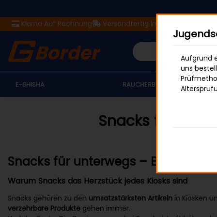
Klarna Auf Rechnung
Versandfertig in 24 Stunden
Ver
Jugendsc
Aufgrund e
uns bestel
Prüfmethod
E-SHISHA
RAUCHERBEDARF
Altersprüf
Snacks für unter
Snacks für unterwegs – Bestseller 2
Warum Snacks das Herzstück jedes Kiosks sind
Snacks gehören zu den
umsatzstärksten Artikeln
in Kiosken u
verzehrbare Produkte
gehen immer.