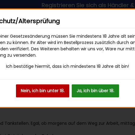
Registrieren Sie sich als Händler & profit
sandkostenfrei ab 49 € Bestellwert
hutz/Altersprüfung
iner Gesetzesänderung müssen Sie mindestens 18 Jahre alt sei
len zu können. Ihr Alter wird im Bestellprozess zusätzlich durch a
en verifiziert. Des Weiteren behalten wir uns vor, Ware nur mitt
SWEETS & SNACKS
GETRÄNKE
ung zu versenden.
Ich bestätige hiermit, dass ich mindestens 18 Jahre alt bin!
wegs – Bestseller 2025 für Kio
gborder
–
2025-10-07 15:41:00
Nein, ich bin unter 18.
Ja, ich bin über 18.
Kommentare
Blog
/
0
025 für Kioske & Tankstellen
nd Tankstellen. Egal, ob morgens auf dem Weg zur Arbeit, mitt