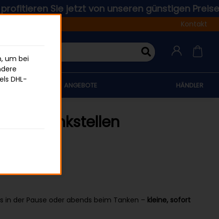
ieren Sie jetzt von unseren günstigen Preisen! 🛒
Kontakt
n, um bei
ndere
els DHL-
ANGEBOTE
HÄNDLER
ske & Tankstellen
ags in der Pause oder abends beim Tanken –
kleine, sofort