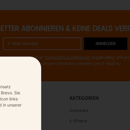
ETTER ABONNIEREN & KEINE DEALS VER
ANMELDEN
mir entsprechend Ihrer
Datenschutzerklärung
regelmäßig und jede
Informationen zu Ihrem Produktsortiment per E-Mail zu.
insatz
 Brevo. Sie
KS
KATEGORIEN
Icon links
 in unserer
Getränke
E-Shisha