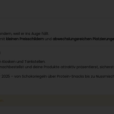
ern, weil er ins Auge fällt.
 mit
kleinen Preisschildern
und
abwechslungsreichen Platzierung
g
n Kiosken und Tankstellen.
chbestellst und deine Produkte attraktiv präsentierst, sicherst
 2025 – von Schokoriegeln über Protein-Snacks bis zu Nussmischung
en.