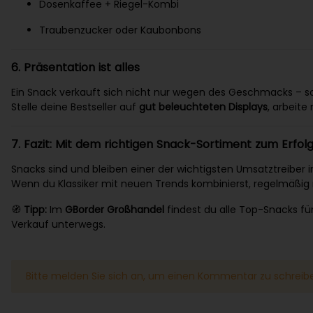
Dosenkaffee + Riegel-Kombi
Traubenzucker oder Kaubonbons
6. Präsentation ist alles
Ein Snack verkauft sich nicht nur wegen des Geschmacks – sond
Stelle deine Bestseller auf
gut beleuchteten Displays
, arbeite
7. Fazit: Mit dem richtigen Snack-Sortiment zum Erfol
Snacks sind und bleiben einer der wichtigsten Umsatztreiber i
Wenn du Klassiker mit neuen Trends kombinierst, regelmäßig na
🧭
Tipp:
Im
GBorder Großhandel
findest du alle Top-Snacks für
Verkauf unterwegs.
x
Bitte melden Sie sich an, um einen Kommentar zu schreib