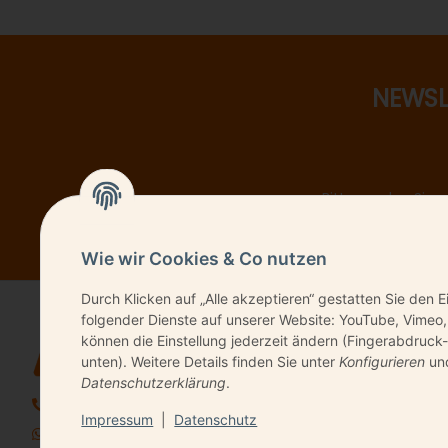
NEWSL
Bitte senden Sie 
Wie wir Cookies & Co nutzen
Durch Klicken auf „Alle akzeptieren“ gestatten Sie den E
folgender Dienste auf unserer Website: YouTube, Vimeo,
QUICK LIN
können die Einstellung jederzeit ändern (Fingerabdruck-
unten). Weitere Details finden Sie unter
Konfigurieren
und
Kontakt
Datenschutzerklärung
.
06196 9491720
Impressum
|
Datenschutz
+49 157 85559669