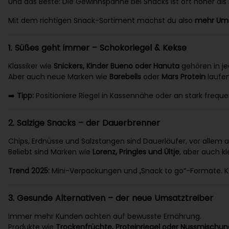
Und das Beste: Die Gewinnspanne bei Snacks ist oft höher al
Mit dem richtigen Snack-Sortiment machst du also
mehr Ums
1. Süßes geht immer – Schokoriegel & Kekse
Klassiker wie
Snickers, Kinder Bueno oder Hanuta
gehören in je
Aber auch neue Marken wie
Barebells
oder
Mars Protein
laufen
➡️
Tipp:
Positioniere Riegel in Kassennähe oder an stark freque
2. Salzige Snacks – der Dauerbrenner
Chips, Erdnüsse und Salzstangen sind Dauerläufer, vor all
Beliebt sind Marken wie
Lorenz, Pringles und Ültje
, aber auch 
Trend 2025:
Mini-Verpackungen und „Snack to go“-Formate. K
3. Gesunde Alternativen – der neue Umsatztreiber
Immer mehr Kunden achten auf bewusste Ernährung.
Produkte wie
Trockenfrüchte, Proteinriegel oder Nussmischu