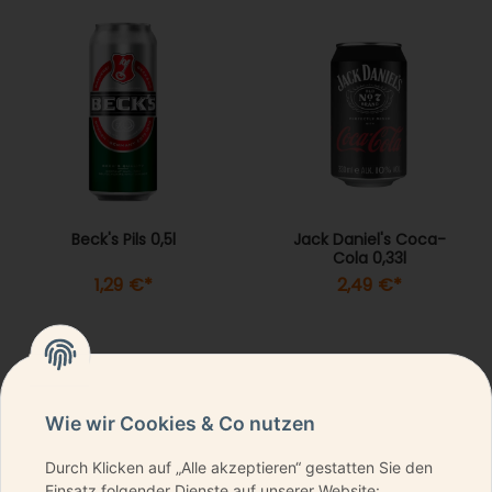
Beck's Pils 0,5l
Jack Daniel's Coca-
Cola 0,33l
1,29 €
*
2,49 €
*
Wie wir Cookies & Co nutzen
Durch Klicken auf „Alle akzeptieren“ gestatten Sie den
NEWSLETTER ABONNIEREN & KEINE DEALS
Einsatz folgender Dienste auf unserer Website: