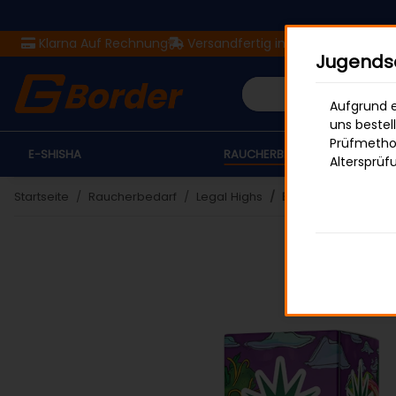
Klarna Auf Rechnung
Versandfertig in 24 Stunden
Ver
Jugendsc
Aufgrund e
uns bestel
Prüfmethod
E-SHISHA
RAUCHERBEDARF
Altersprüf
Startseite
Raucherbedarf
Legal Highs
Bunte Blüte Superio