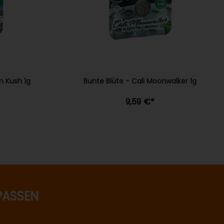
m Kush 1g
Bunte Blüte - Cali Moonwalker 1g
9,59 €
*
PASSEN