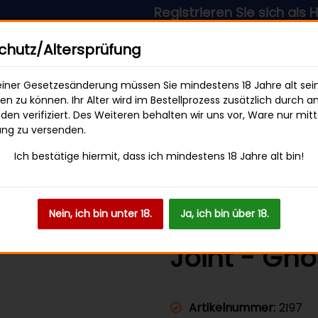
Registrieren Sie sich als Händler 
sandkostenfrei ab 49 € Bestellwert
hutz/Altersprüfung
iner Gesetzesänderung müssen Sie mindestens 18 Jahre alt sei
len zu können. Ihr Alter wird im Bestellprozess zusätzlich durch a
en verifiziert. Des Weiteren behalten wir uns vor, Ware nur mitt
SWEETS & SNACKS
GETRÄNKE
ung zu versenden.
Ich bestätige hiermit, dass ich mindestens 18 Jahre alt bin!
r Pre Rolled Joint - Ghost Train Haze
Nein, ich bin unter 18.
Ja, ich bin über 18.
Bunte Blüte
Joint - Gho
Artikelnummer:
2197