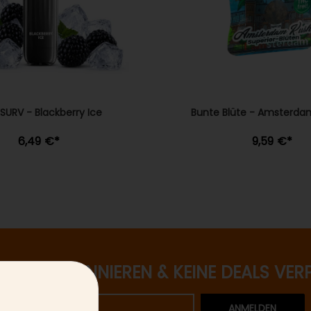
SURV - Blackberry Ice
Bunte Blüte - Amsterda
6,49 €
*
9,59 €
*
ETTER ABONNIEREN & KEINE DEALS VER
ANMELDEN