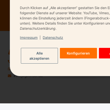
Durch Klicken auf „Alle akzeptieren“ gestatten Sie den E
Bitte senden Sie 
folgender Dienste auf unserer Website: YouTube, Vimeo,
können die Einstellung jederzeit ändern (Fingerabdruck-
unten). Weitere Details finden Sie unter
Konfigurieren
und
Datenschutzerklärung
.
Impressum
|
Datenschutz
QUICK LIN
Alle
Konfigurieren
Kontakt
akzeptieren
06196 9491720
+49 157 85559669
info@gborder.de