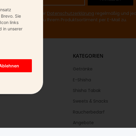
insatz
mir entsprechend Ihrer
Datenschutzerklärung
regelmäßig und jede
 Brevo. Sie
Informationen zu Ihrem Produktsortiment per E-Mail zu.
Icon links
 in unserer
KS
KATEGORIEN
Ablehnen
Getränke
E-Shisha
Shisha Tabak
Sweets & Snacks
Raucherbedarf
Angebote