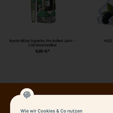
Bunte Blüte Superior Pre Rolled Joint -
HQD 
Cali Moonwalker
9,99 €
*
NEWSL
Wie wir Cookies & Co nutzen