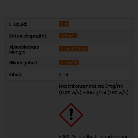
E-Liquid:
2 ml
Batteriekapazität:
550 mAh
Absorbierbare
Bis zu 800 Züge
Menge:
Nikotingehalt:
20 mg/ml
Inhalt:
2 ml
Nikotinkonzentration: 3mg/ml
(0.3% w/v) – 16mg/ml (1.6% w/v)
H302: Gesundheitsschädlich bei