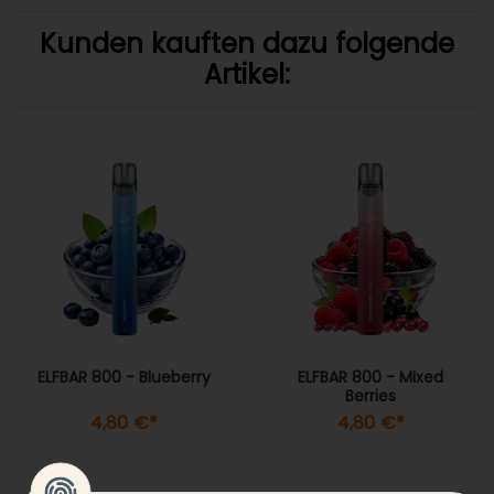
Kunden kauften dazu folgende
Artikel:
ELFBAR 800 - Blueberry
ELFBAR 800 - Mixed
Berries
4,80 €
*
4,80 €
*