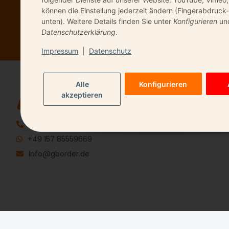
können die Einstellung jederzeit ändern (Fingerabdruck-
Bitte senden Sie 
unten). Weitere Details finden Sie unter
Konfigurieren
und
Datenschutzerklärung
.
Impressum
|
Datenschutz
Alle
Konfigurieren
QUICK LIN
akzeptieren
Kontakt
06196 9491720
+49 157 85559669
info@gborder.de