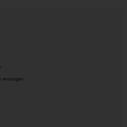
n
en entsorgen