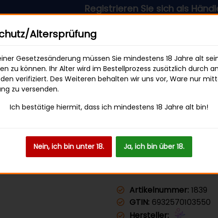
Registrieren Sie sich als Händler & profit
sandkostenfrei ab 49 € Bestellwert
hutz/Altersprüfung
iner Gesetzesänderung müssen Sie mindestens 18 Jahre alt sei
len zu können. Ihr Alter wird im Bestellprozess zusätzlich durch a
en verifiziert. Des Weiteren behalten wir uns vor, Ware nur mitt
SWEETS & SNACKS
GETRÄNKE
ung zu versenden.
Ich bestätige hiermit, dass ich mindestens 18 Jahre alt bin!
 800 - Pineapple Ice
Nein, ich bin unter 18.
Ja, ich bin über 18.
ELFBAR 800 
Artikelnummer:
1839
GTIN:
6932570103550
Hersteller: