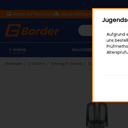
Klarna Auf Rechnung
Versandfertig in 24 Stunden
Ver
Jugendsc
Aufgrund e
uns bestel
Prüfmethod
E-SHISHA
RAUCHERBEDARF
Altersprüf
Startseite
E-Shisha
Einweg E-Shisha
ELFBAR 800
ELFBAR