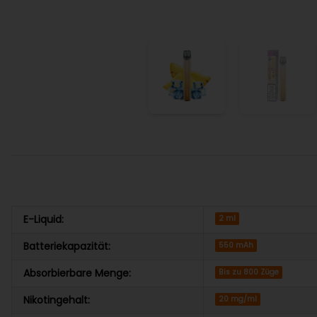
E-Liquid:
2 ml
Batteriekapazität:
550 mAh
Absorbierbare Menge:
Bis zu 800 Züge
Nikotingehalt:
20 mg/ml