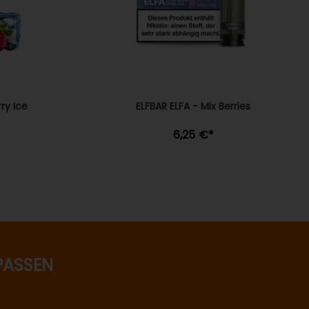
ry Ice
ELFBAR ELFA - Mix Berries
6,25 €
*
PASSEN