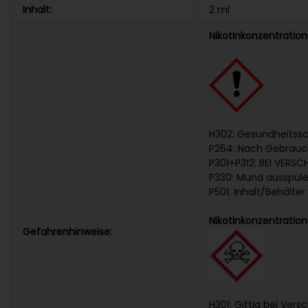
Inhalt:
2 ml
Nikotinkonzentratio
H302: Gesundheitssc
P264: Nach Gebrauc
P301+P312: BEI VERS
P330: Mund ausspül
P501: Inhalt/Behälte
Nikotinkonzentratio
Gefahrenhinweise:
H301: Giftig bei Vers