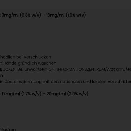
n: 3mg/ml (0.3% w/v) – 16mg/ml (1.6% w/v)
hädlich bei Verschlucken
h Hände gründlich waschen
CHLUCKEN: Bei Unwohlsein GIFTINFORMATIONSZENTRUM/Arzt anrufe
en
r in Übereinstimmung mit den nationalen und lokalen Vorschrift
n: 17mg/ml (1.7% w/v) – 20mg/ml (2.0% w/v)
chlucken