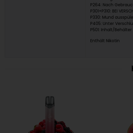
P264: Nach Gebrauc
P301+P310: BEI VERS
P330: Mund ausspül
P405: Unter Verschl
P501: Inhalt/Behälte
Enthält Nikotin