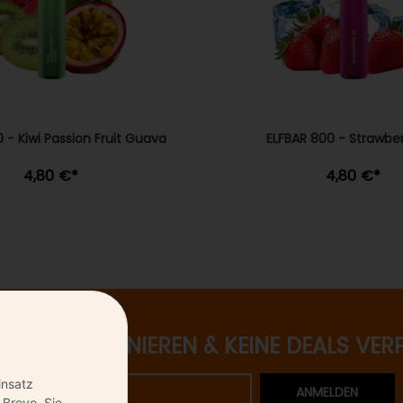
 - Kiwi Passion Fruit Guava
ELFBAR 800 - Strawber
4,80 €
*
4,80 €
*
ETTER ABONNIEREN & KEINE DEALS VER
insatz
ANMELDEN
 Brevo. Sie