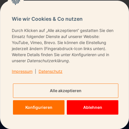
Wie wir Cookies & Co nutzen
Durch Klicken auf „Alle akzeptieren“ gestatten Sie den
NEWSLETTER ABONNIEREN & KEINE DEALS
Einsatz folgender Dienste auf unserer Website:
VERPASSEN
YouTube, Vimeo, Brevo. Sie können die Einstellung
jederzeit ändern (Fingerabdruck-Icon links unten).
Weitere Details finden Sie unter
Konfigurieren
und in
unserer
Datenschutzerklärung
.
ANMELDEN
Impressum
|
Datenschutz
Bitte senden Sie mir entsprechend Ihrer
Datenschutzerklärung
regelmäßig und jederzeit
Alle akzeptieren
widerruflich Informationen zu Ihrem Produktsortiment per
E-Mail zu.
Konfigurieren
Ablehnen
Startseite
Wunschliste
Warenkorb
Mein Konto
Menu