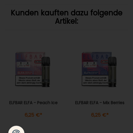
Kunden kauften dazu folgende
Artikel:
ELFBAR ELFA - Peach Ice
ELFBAR ELFA - Mix Berries
6,25 €
*
6,25 €
*