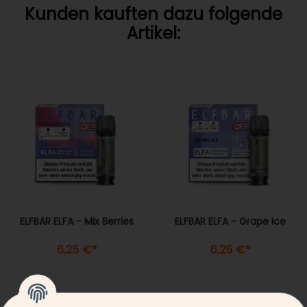
Kunden kauften dazu folgende
Artikel:
ELFBAR ELFA - Mix Berries
ELFBAR ELFA - Grape Ice
6,25 €
*
6,25 €
*