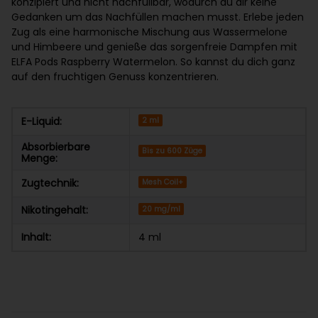
konzipiert und nicht nachfüllbar, wodurch du dir keine
Gedanken um das Nachfüllen machen musst. Erlebe jeden
Zug als eine harmonische Mischung aus Wassermelone
und Himbeere und genieße das sorgenfreie Dampfen mit
ELFA Pods Raspberry Watermelon. So kannst du dich ganz
auf den fruchtigen Genuss konzentrieren.
E-Liquid:
2 ml
Absorbierbare
Bis zu 600 Züge
Menge:
Zugtechnik:
Mesh Coil+
Nikotingehalt:
20 mg/ml
Inhalt:
4 ml