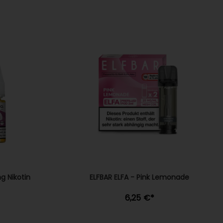
g Nikotin
ELFBAR ELFA - Pink Lemonade
6,25 €
*