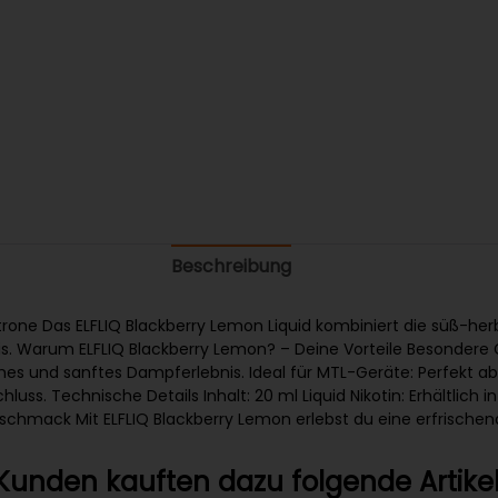
Beschreibung
itrone Das ELFLIQ Blackberry Lemon Liquid kombiniert die süß-he
bnis. Warum ELFLIQ Blackberry Lemon? – Deine Vorteile Besonder
ehmes und sanftes Dampferlebnis. Ideal für MTL-Geräte: Perfek
ss. Technische Details Inhalt: 20 ml Liquid Nikotin: Erhältlic
schmack Mit ELFLIQ Blackberry Lemon erlebst du eine erfrischen
Kunden kauften dazu folgende Artikel