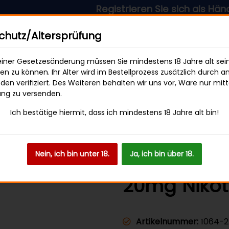
Registrieren Sie sich als Händler & pr
sandkostenfrei ab 49 € Bestellwert
hutz/Altersprüfung
iner Gesetzesänderung müssen Sie mindestens 18 Jahre alt sei
len zu können. Ihr Alter wird im Bestellprozess zusätzlich durch a
en verifiziert. Des Weiteren behalten wir uns vor, Ware nur mitt
SWEETS & SNACKS
GETRÄNKE
ung zu versenden.
Ich bestätige hiermit, dass ich mindestens 18 Jahre alt bin!
lfliq - Blackberry Lemon 20mg Nikotin
Nein, ich bin unter 18.
Ja, ich bin über 18.
ELFBAR Elfl
20mg Nikot
Artikelnummer:
1064-2