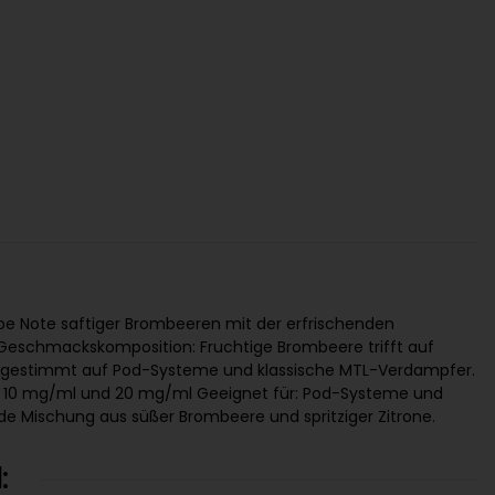
rbe Note saftiger Brombeeren mit der erfrischenden
e Geschmackskomposition: Fruchtige Brombeere trifft auf
t abgestimmt auf Pod-Systeme und klassische MTL-Verdampfer.
h in 10 mg/ml und 20 mg/ml Geeignet für: Pod-Systeme und
de Mischung aus süßer Brombeere und spritziger Zitrone.
: