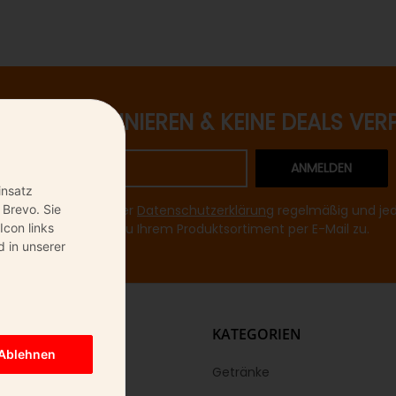
ETTER ABONNIEREN & KEINE DEALS VER
ANMELDEN
insatz
 Brevo. Sie
mir entsprechend Ihrer
Datenschutzerklärung
regelmäßig und jede
Icon links
Informationen zu Ihrem Produktsortiment per E-Mail zu.
 in unserer
KS
KATEGORIEN
Ablehnen
Getränke