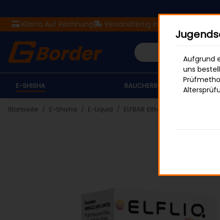
Klarna Auf Rechnung
Versandfertig in 24 Stunden
Ver
Jugendsc
Aufgrund e
uns bestel
Prüfmethod
E-SHISHA
RAUCHERBEDARF
Altersprüf
Startseite
E-Shisha
E-Liquid
ELFBAR Elfliq 20mg
ELFBAR E