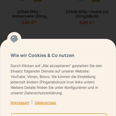
ELFBAR Elfliq -
ELFBAR Elfliq - Peach Ice
Watermelon 20mg
20mg Nikotin
Nikotin
6,99 €
*
6,99 €
*
Wie wir Cookies & Co nutzen
Durch Klicken auf „Alle akzeptieren“ gestatten Sie den
NEWSLETTER ABONNIEREN & KEINE DEALS
Einsatz folgender Dienste auf unserer Website:
VERPASSEN
YouTube, Vimeo, Brevo. Sie können die Einstellung
jederzeit ändern (Fingerabdruck-Icon links unten).
Weitere Details finden Sie unter
Konfigurieren
und in
unserer
Datenschutzerklärung
.
ANMELDEN
Impressum
|
Datenschutz
Bitte senden Sie mir entsprechend Ihrer
Datenschutzerklärung
regelmäßig und jederzeit