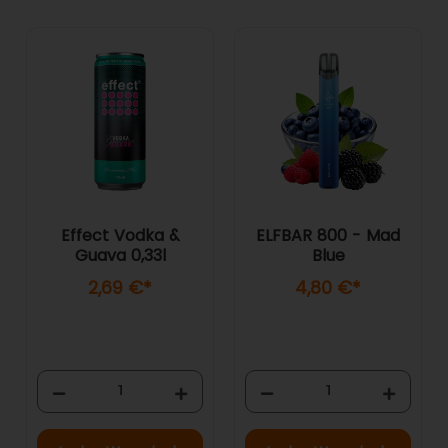
Effect Vodka &
ELFBAR 800 - Mad
Guava 0,33l
Blue
2,69 €
*
4,80 €
*