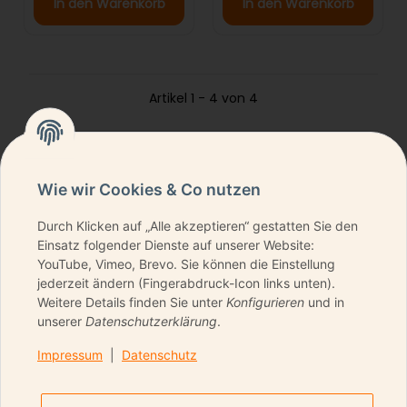
In den Warenkorb
In den Warenkorb
Artikel 1 - 4 von 4
Wie wir Cookies & Co nutzen
Durch Klicken auf „Alle akzeptieren“ gestatten Sie den
NEWSLETTER ABONNIEREN & KEINE DEALS
Einsatz folgender Dienste auf unserer Website:
VERPASSEN
YouTube, Vimeo, Brevo. Sie können die Einstellung
jederzeit ändern (Fingerabdruck-Icon links unten).
Weitere Details finden Sie unter
Konfigurieren
und in
unserer
Datenschutzerklärung
.
ANMELDEN
Impressum
|
Datenschutz
Bitte senden Sie mir entsprechend Ihrer
Datenschutzerklärung
regelmäßig und jederzeit