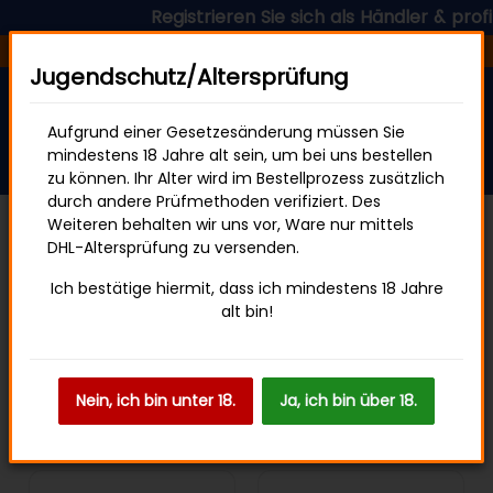
Registrieren Sie sich als Händler & profiti
Versandfertig in 24 Stunden
Jugendschutz/Altersprüfung
Aufgrund einer Gesetzesänderung müssen Sie
mindestens 18 Jahre alt sein, um bei uns bestellen
zu können. Ihr Alter wird im Bestellprozess zusätzlich
durch andere Prüfmethoden verifiziert. Des
Weiteren behalten wir uns vor, Ware nur mittels
DHL-Altersprüfung zu versenden.
Startseite
Effect
Ich bestätige hiermit, dass ich mindestens 18 Jahre
alt bin!
Filter und Sortierung
Nein, ich bin unter 18.
Ja, ich bin über 18.
Artikel 1 - 4 von 4