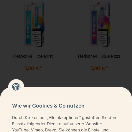
Flerbar M - Ice Mint
Flerbar M - Blue Razz
5,00 €
*
5,00 €
*
Wie wir Cookies & Co nutzen
Durch Klicken auf „Alle akzeptieren“ gestatten Sie den
NEWSLETTER ABONNIEREN & KEINE DEALS
Einsatz folgender Dienste auf unserer Website:
VERPASSEN
YouTube, Vimeo, Brevo. Sie können die Einstellung