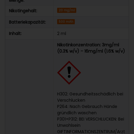
Menge:
Nikotingehalt:
20 mg/ml
Batteriekapazität:
500 mAh
Inhalt:
2 ml
Nikotinkonzentration: 3mg/ml
(0.3% w/v) – 16mg/ml (1.6% w/v)
H302: Gesundheitsschädlich bei
Verschlucken
P264: Nach Gebrauch Hände
gründlich waschen
P301+P312: BEI VERSCHLUCKEN: Bei
Unwohlsein
GIFTINFORMATIONSZENTRUM/Arzt