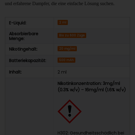
und erfahrene Dampfer, die eine einfache Lösung suchen.
E-Liquid:
2 ml
Absorbierbare
Bis zu 600 Züge
Menge:
Nikotingehalt:
20 mg/ml
Batteriekapazität:
500 mAh
Inhalt:
2 ml
Nikotinkonzentration: 3mg/ml
(0.3% w/v) – 16mg/ml (1.6% w/v)
H302: Gesundheitsschädlich bei