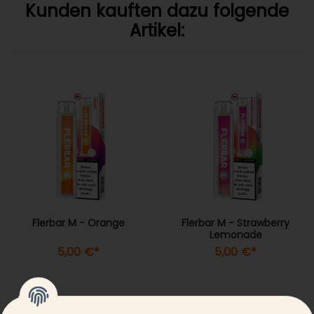
Kunden kauften dazu folgende
Artikel:
Flerbar M - Orange
Flerbar M - Strawberry
Lemonade
5,00 €
*
5,00 €
*