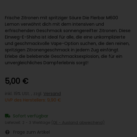
Frische Zitronen mit spritziger Säure Die Flerbar M600
Lemon verwöhnt dich mit dem intensiven und
erfrischenden Geschmack sonnengereifter Zitronen. Diese
Einweg-E-Shisha ist ideal für alle, die eine unkomplizierte
und geschmackvolle Vape-Option suchen, die den reinen,
spritzigen Zitronengeschmack in jedem Zug einfängt.
Erlebe die belebende Geschmacksexplosion, die für ein
unvergleichliches Dampferlebnis sorgt!
5,00 €
inkl. 19% USt. , zzgl.
Versand
UVP des Herstellers
:
9,90 €
Sofort verfügbar
Lieferzeit:
2 - 3 Werktage
(DE - Ausland abweichend)
Frage zum Artikel