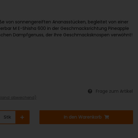
üße von sonnengereiften Ananasstücken, begleitet von einer
Flerbar M E-Shisha 600 in der Geschmacksrichtung Pineapple
opischen Dampfgenuss, der Ihre Geschmacksknospen verwöhnt!
Frage zum Artikel
sland abweichend)
In den Warenkorb
Stk