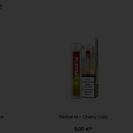
:
ce
Flerbar M - Cherry Cola
5,00 €
*