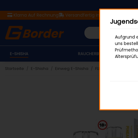
Klarna Auf Rechnung
Versandfertig in 24 Stunden
Ver
Jugendsc
Aufgrund e
uns bestel
Prüfmethod
E-SHISHA
RAUCHERBEDARF
Altersprüf
Startseite
E-Shisha
Einweg E-Shisha
FLERBAR M
Flerbar