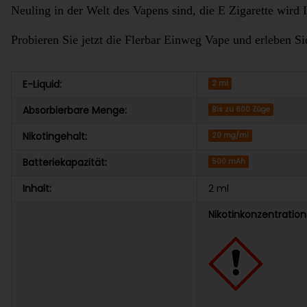
Neuling in der Welt des Vapens sind, die E Zigarette wird I
Probieren Sie jetzt die Flerbar Einweg Vape und erleben Si
E-Liquid:
2 ml
Absorbierbare Menge:
Bis zu 600 Züge
Nikotingehalt:
20 mg/ml
Batteriekapazität:
500 mAh
Inhalt:
2 ml
Nikotinkonzentratio