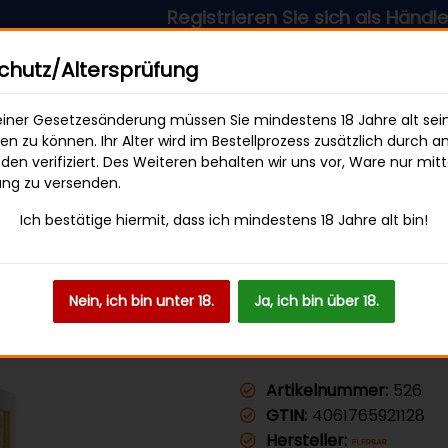
Registrieren Sie sich als Händler & profi
sandkostenfrei ab 49 € Bestellwert
hutz/Altersprüfung
iner Gesetzesänderung müssen Sie mindestens 18 Jahre alt sei
len zu können. Ihr Alter wird im Bestellprozess zusätzlich durch a
en verifiziert. Des Weiteren behalten wir uns vor, Ware nur mitt
SWEETS & SNACKS
GETRÄNKE
ung zu versenden.
Ich bestätige hiermit, dass ich mindestens 18 Jahre alt bin!
 M - Pineapple Ice
Nein, ich bin unter 18.
Ja, ich bin über 18.
Flerbar M -
Artikelnummer:
526
GTIN:
4061765921128
Hersteller: