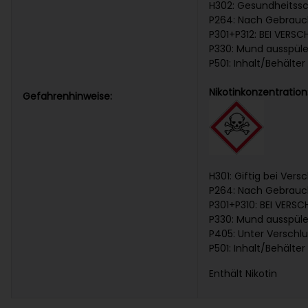
H302: Gesundheitssc
P264: Nach Gebrauc
P301+P312: BEI VERS
P330: Mund ausspül
P501: Inhalt/Behälte
Nikotinkonzentratio
Gefahrenhinweise:
H301: Giftig bei Vers
P264: Nach Gebrauc
P301+P310: BEI VERS
P330: Mund ausspül
P405: Unter Verschl
P501: Inhalt/Behälte
Enthält Nikotin