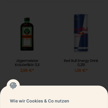
Jägermeister
Red Bull Energy Drink
Kräuterlikör 0,1l
0,25l
2,99 €
*
1,39 €
*
Wie wir Cookies & Co nutzen