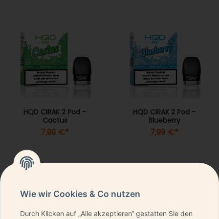
HQD CIRAK 2 Pod -
HQD CIRAK 2 Pod -
Cactus
Blueberry
7,99 €
*
7,99 €
*
Wie wir Cookies & Co nutzen
Durch Klicken auf „Alle akzeptieren“ gestatten Sie den
NEWSLETTER ABONNIEREN & KEINE DEALS