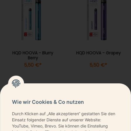
HQD HOOVA - Blurry
HQD HOOVA - Grapey
Berry
5,50 €
*
5,50 €
*
Wie wir Cookies & Co nutzen
Durch Klicken auf „Alle akzeptieren“ gestatten Sie den
NEWSLETTER ABONNIEREN & KEINE DEALS
Einsatz folgender Dienste auf unserer Website:
VERPASSEN
YouTube, Vimeo, Brevo. Sie können die Einstellung