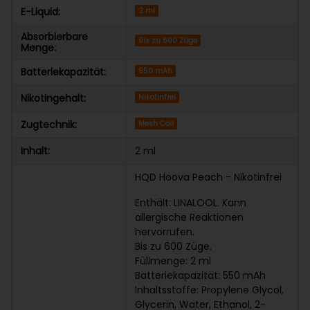
E-Liquid:
2 ml
Absorbierbare
Bis zu 600 Züge
Menge:
Batteriekapazität:
550 mAh
Nikotingehalt:
Nikotinfrei
Zugtechnik:
Mesh Coil
Inhalt:
2 ml
HQD Hoova Peach - Nikotinfrei
Enthält: LINALOOL. Kann
allergische Reaktionen
hervorrufen.
Bis zu 600 Züge.
Füllmenge: 2 ml
Batteriekapazität: 550 mAh
Inhaltsstoffe: Propylene Glycol,
Glycerin, Water, Ethanol, 2-