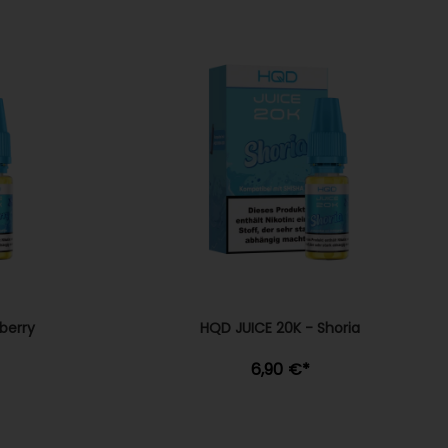
berry
HQD JUICE 20K - Shoria
6,90 €
*