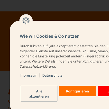
NEWSL
Wie wir Cookies & Co nutzen
Durch Klicken auf „Alle akzeptieren“ gestatten Sie den E
Bitte senden Sie 
folgender Dienste auf unserer Website: YouTube, Vimeo,
können die Einstellung jederzeit ändern (Fingerabdruck-
unten). Weitere Details finden Sie unter
Konfigurieren
und
Datenschutzerklärung
.
Impressum
|
Datenschutz
QUICK LIN
Alle
Konfigurieren
Kontakt
akzeptieren
06196 9491720
+49 157 85559669