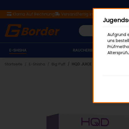
Klarna Auf Rechnung
Versandfertig in 24 Stunden
Ver
Jugendsc
Aufgrund e
uns bestel
Prüfmethod
E-SHISHA
RAUCHERBEDARF
Altersprüf
Startseite
E-Shisha
Big Puff
HQD JUICE 20K - Grapey