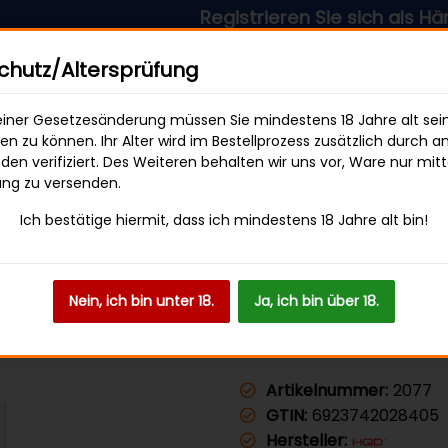
Registrieren Sie sich als Händler & p
sandkostenfrei ab 49 € Bestellwert
hutz/Altersprüfung
iner Gesetzesänderung müssen Sie mindestens 18 Jahre alt sei
len zu können. Ihr Alter wird im Bestellprozess zusätzlich durch a
en verifiziert. Des Weiteren behalten wir uns vor, Ware nur mitt
SWEETS & SNACKS
GETRÄNKE
ung zu versenden.
Ich bestätige hiermit, dass ich mindestens 18 Jahre alt bin!
Nein, ich bin unter 18.
Ja, ich bin über 18.
HQD JUICE 
Artikelnummer:
2077
GTIN:
6923742028405
Hersteller: