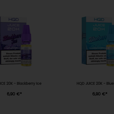
CE 20K - Blackberry Ice
HQD JUICE 20K - Blue
6,90 €
*
6,90 €
*