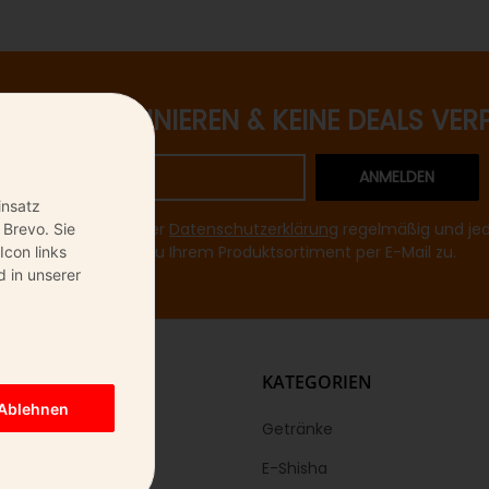
ETTER ABONNIEREN & KEINE DEALS VER
ANMELDEN
insatz
mir entsprechend Ihrer
Datenschutzerklärung
regelmäßig und jede
 Brevo. Sie
Informationen zu Ihrem Produktsortiment per E-Mail zu.
Icon links
 in unserer
KS
KATEGORIEN
Ablehnen
Getränke
E-Shisha