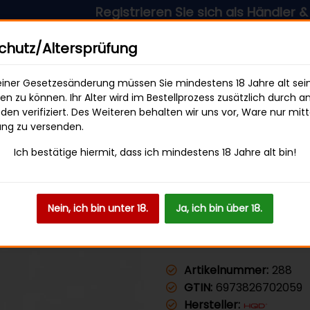
Registrieren Sie sich als Händler & profitiere
sandkostenfrei ab 49 € Bestellwert
hutz/Altersprüfung
iner Gesetzesänderung müssen Sie mindestens 18 Jahre alt sei
len zu können. Ihr Alter wird im Bestellprozess zusätzlich durch a
en verifiziert. Des Weiteren behalten wir uns vor, Ware nur mitt
SWEETS & SNACKS
GETRÄNKE
ung zu versenden.
Ich bestätige hiermit, dass ich mindestens 18 Jahre alt bin!
V - Blurry Berry
Nein, ich bin unter 18.
Ja, ich bin über 18.
HQD SURV - 
Artikelnummer:
288
GTIN:
6973826702059
Hersteller: