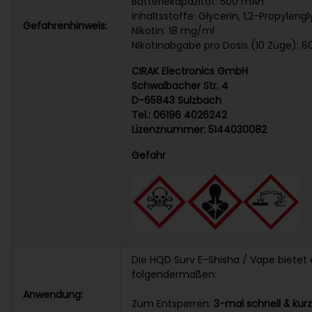
Batteriekapazität: 500 mAh
Inhaltsstoffe: Glycerin, 1,2-Propyleng
Gefahrenhinweis:
Nikotin: 18 mg/ml
Nikotinabgabe pro Dosis (10 Züge): 
CIRAK Electronics GmbH
Schwalbacher Str. 4
D-65843 Sulzbach
Tel.: 06196 4026242
Lizenznummer: 5144030082
Gefahr
Die HQD Surv E-Shisha / Vape bietet 
folgendermaßen:
Anwendung:
Zum Entsperren:
3-mal schnell & kur