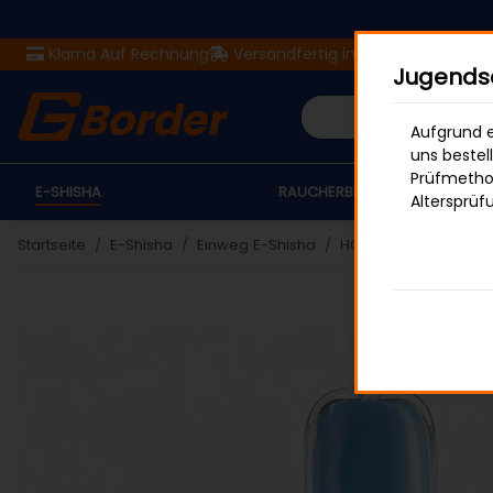
Klarna Auf Rechnung
Versandfertig in 24 Stunden
Ver
Jugendsc
Aufgrund e
uns bestel
Prüfmethod
E-SHISHA
RAUCHERBEDARF
Altersprüf
Startseite
E-Shisha
Einweg E-Shisha
HQD SURV
HQD SUR