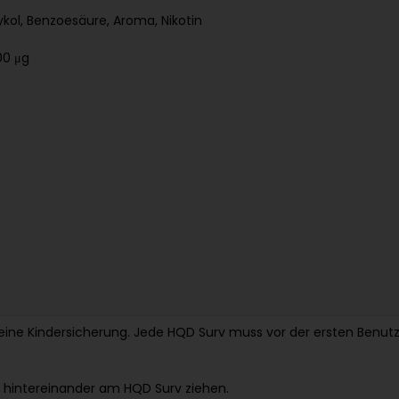
lykol, Benzoesäure, Aroma, Nikotin
600
μg
eine Kindersicherung. Jede HQD Surv muss vor der ersten Benutz
z
hintereinander am HQD Surv ziehen.