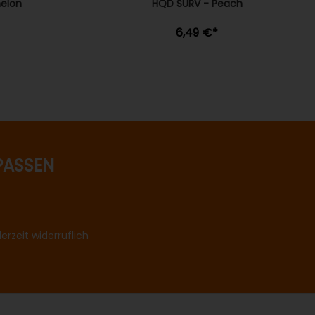
elon
HQD SURV - Peach
6,49 €
*
PASSEN
rzeit widerruflich