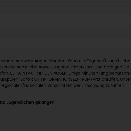
rursacht schwere Augenschäden. Kann die Organe (Lunge) schädig
Lesen Sie sämtliche Anweisungen aufmerksam und befolgen Sie d
en. BEI KONTAKT MIT DEN AUGEN: Einige Minuten lang behutsam 
ausspülen. Sofort GIFTINFORMATIONSZENTRUM/Arzt anrufen. Unter
egionalen/nationalen Vorschriften der Entsorgung zuführen.
 und Jugendlichen gelangen.