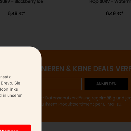
SURV - Blackberry Ice
HQD SURV - Waterm
6,49 €
*
6,49 €
*
ETTER ABONNIEREN & KEINE DEALS VER
insatz
 Brevo. Sie
ANMELDEN
Icon links
 in unserer
mir entsprechend Ihrer
Datenschutzerklärung
regelmäßig und jede
Informationen zu Ihrem Produktsortiment per E-Mail zu.