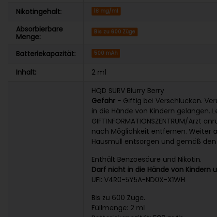
Nikotingehalt:
18 mg/ml
Absorbierbare
Bis zu 600 Züge
Menge:
Batteriekapazität:
500 mAh
Inhalt:
2 ml
HQD SURV Blurry Berry
Gefahr
- Giftig bei Verschlucken. Ve
in die Hände von Kindern gelangen. 
GIFTINFORMATIONSZENTRUM/Arzt anruf
nach Möglichkeit entfernen. Weiter 
Hausmüll entsorgen und gemäß den r
Enthält Benzoesäure und Nikotin.
Darf nicht in die Hände von Kindern
UFI: V4R0-5Y5A-ND0X-X1WH
Bis zu 600 Züge.
Füllmenge: 2 ml