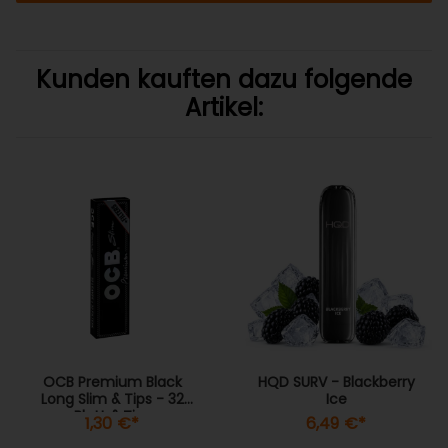
Kunden kauften dazu folgende
Artikel:
OCB Premium Black
HQD SURV - Blackberry
Long Slim & Tips - 32
Ice
Blatt & Tips
1,30 €
*
6,49 €
*