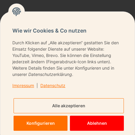
Wie wir Cookies & Co nutzen
Durch Klicken auf „Alle akzeptieren“ gestatten Sie den
NEWSLETTER ABONNIEREN & KEINE DEALS
Einsatz folgender Dienste auf unserer Website:
VERPASSEN
YouTube, Vimeo, Brevo. Sie können die Einstellung
jederzeit ändern (Fingerabdruck-Icon links unten).
Weitere Details finden Sie unter
Konfigurieren
und in
unserer
Datenschutzerklärung
.
ANMELDEN
Impressum
|
Datenschutz
Bitte senden Sie mir entsprechend Ihrer
Datenschutzerklärung
regelmäßig und jederzeit
Alle akzeptieren
widerruflich Informationen zu Ihrem Produktsortiment per
E-Mail zu.
Konfigurieren
Ablehnen