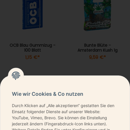
OCB Blau Gummizug -
Bunte Blüte -
100 Blatt
Amsterdam Kush 1g
1,15 €
*
9,59 €
*
Wie wir Cookies & Co nutzen
Durch Klicken auf „Alle akzeptieren“ gestatten Sie den
NEWSLETTER ABONNIEREN & KEINE DEALS
Einsatz folgender Dienste auf unserer Website:
VERPASSEN
YouTube, Vimeo, Brevo. Sie können die Einstellung
jederzeit ändern (Fingerabdruck-Icon links unten).
Weitere Details finden Sie unter
Konfigurieren
und in