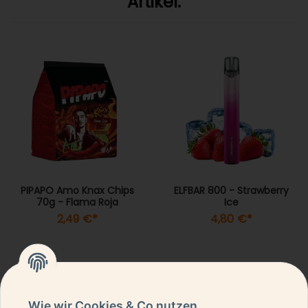
Artikel:
PIPAPO Amo Knax Chips
ELFBAR 800 - Strawberry
70g - Flama Roja
Ice
2,49 €
*
4,80 €
*
Wie wir Cookies & Co nutzen