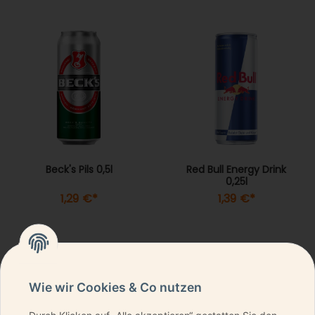
Beck's Pils 0,5l
Red Bull Energy Drink
0,25l
1,29 €
*
1,39 €
*
Wie wir Cookies & Co nutzen