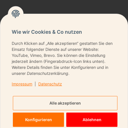
Wie wir Cookies & Co nutzen
Durch Klicken auf „Alle akzeptieren“ gestatten Sie den
NEWSLETTER ABONNIEREN & KEINE DEALS
Einsatz folgender Dienste auf unserer Website:
VERPASSEN
YouTube, Vimeo, Brevo. Sie können die Einstellung
jederzeit ändern (Fingerabdruck-Icon links unten).
Weitere Details finden Sie unter
Konfigurieren
und in
unserer
Datenschutzerklärung
.
ANMELDEN
Impressum
|
Datenschutz
Bitte senden Sie mir entsprechend Ihrer
Datenschutzerklärung
regelmäßig und jederzeit
Alle akzeptieren
widerruflich Informationen zu Ihrem Produktsortiment per
E-Mail zu.
Konfigurieren
Ablehnen