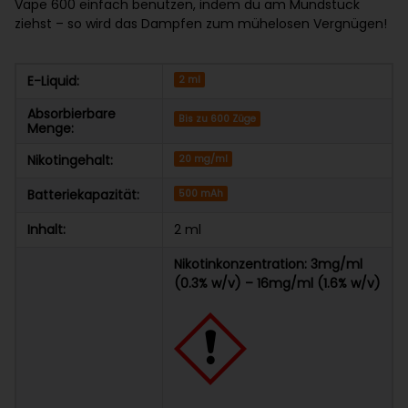
Vape 600 einfach benutzen, indem du am Mundstück
ziehst – so wird das Dampfen zum mühelosen Vergnügen!
E-Liquid:
2 ml
Absorbierbare
Bis zu 600 Züge
Menge:
Nikotingehalt:
20 mg/ml
Batteriekapazität:
500 mAh
Inhalt:
2 ml
Nikotinkonzentration: 3mg/ml
(0.3% w/v) – 16mg/ml (1.6% w/v)