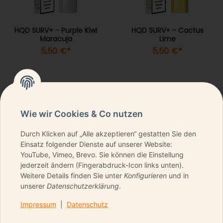
HQD SURV+ - Purple Kiwi
HQD SURV+ - Cactus
Maracuja
Lime
5,50 €
*
5,50 €
*
Wie wir Cookies & Co nutzen
Durch Klicken auf „Alle akzeptieren“ gestatten Sie den
NEWSLETTER ABONNIEREN & KEINE DEALS
Einsatz folgender Dienste auf unserer Website:
VERPASSEN
YouTube, Vimeo, Brevo. Sie können die Einstellung
jederzeit ändern (Fingerabdruck-Icon links unten).
Weitere Details finden Sie unter
Konfigurieren
und in
unserer
Datenschutzerklärung
.
ANMELDEN
Impressum
|
Datenschutz
Bitte senden Sie mir entsprechend Ihrer