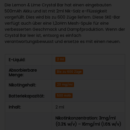
Die Lemon & Lime Crystal Bar hat einen eingebauten
500mAh Akku und ist mit 2ml Nik-Salz e-Flüssigkeit
vorgefüllt. Dies wird bis zu 600 Züge liefern. Diese SKE-Bar
verfügt auch über eine 1,2oHm Mesh-Spule für eine
verbesserten Geschmack und Dampfproduktion. Wenn der
Crystal Bar leer ist, entsorg es einfach
verantwortungsbewusst und ersetze es mit einen neuen.
E-Liquid:
2 ml
Absorbierbare
Bis zu 600 Züge
Menge:
Nikotingehalt:
20 mg/ml
Batteriekapazität:
500 mAh
Inhalt:
2 ml
Nikotinkonzentration: 3mg/ml
(0.3% w/v) – 16mg/ml (1.6% w/v)