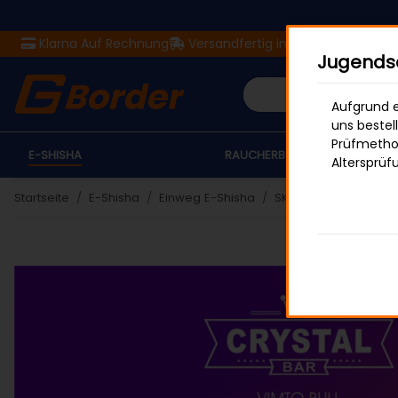
Klarna Auf Rechnung
Versandfertig in 24 Stunden
Ver
Jugendsc
Aufgrund e
uns bestel
Prüfmethod
E-SHISHA
RAUCHERBEDARF
Altersprüf
Startseite
E-Shisha
Einweg E-Shisha
SKE Crystal Bar
SK