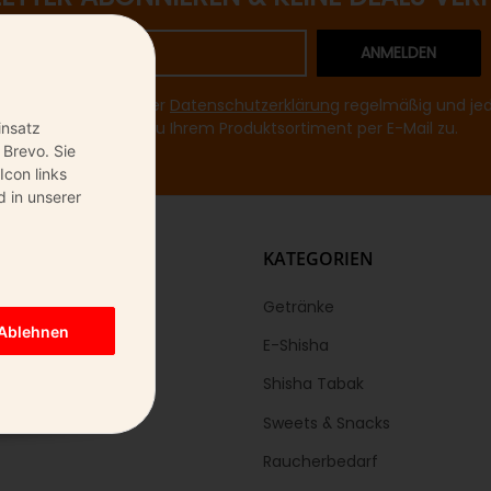
ANMELDEN
mir entsprechend Ihrer
Datenschutzerklärung
regelmäßig und jede
Informationen zu Ihrem Produktsortiment per E-Mail zu.
insatz
 Brevo. Sie
Icon links
 in unserer
KS
KATEGORIEN
Getränke
Ablehnen
E-Shisha
Shisha Tabak
Sweets & Snacks
Raucherbedarf