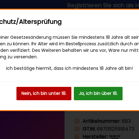
Registrieren Sie sich als Händler & 
sandkostenfrei ab 49 € Bestellwert
hutz/Altersprüfung
iner Gesetzesänderung müssen Sie mindestens 18 Jahre alt sei
len zu können. Ihr Alter wird im Bestellprozess zusätzlich durch a
en verifiziert. Des Weiteren behalten wir uns vor, Ware nur mitt
SWEETS & SNACKS
GETRÄNKE
ung zu versenden.
Ich bestätige hiermit, dass ich mindestens 18 Jahre alt bin!
E Crystal Bar - Vimbull Ice
Nein, ich bin unter 18.
Ja, ich bin über 18.
SKE Crystal
Artikelnummer:
883
GTIN:
6970925918473
Hersteller: