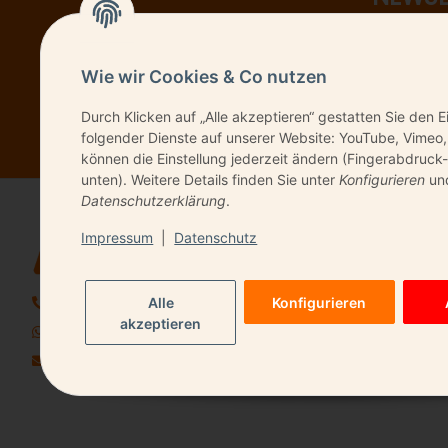
Wie wir Cookies & Co nutzen
Bitte senden Sie 
Durch Klicken auf „Alle akzeptieren“ gestatten Sie den E
folgender Dienste auf unserer Website: YouTube, Vimeo,
können die Einstellung jederzeit ändern (Fingerabdruck-
unten). Weitere Details finden Sie unter
Konfigurieren
und
Datenschutzerklärung
.
QUICK LIN
Impressum
|
Datenschutz
Kontakt
06196 9491720
Alle
Konfigurieren
akzeptieren
+49 157 85559669
info@gborder.de