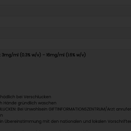
n: 3mg/ml (0.3% w/v) – 16mg/ml (1.6% w/v)
hädlich bei Verschlucken
h Hände gründlich waschen
CHLUCKEN: Bei Unwohlsein GIFTINFORMATIONSZENTRUM/Arzt anrufe
en
r in Übereinstimmung mit den nationalen und lokalen Vorschrift