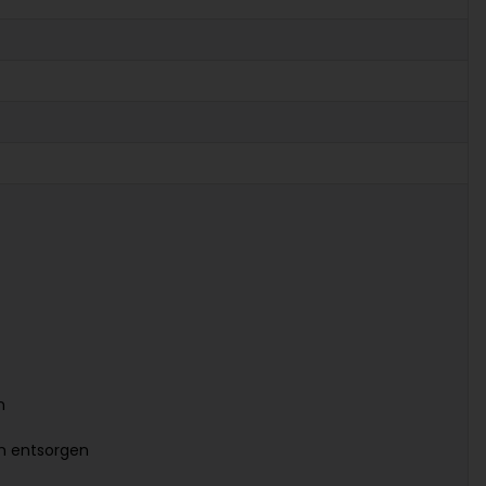
n
en entsorgen