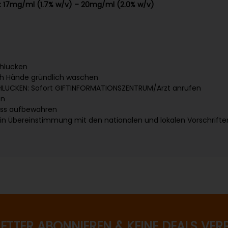
n: 17mg/ml (1.7% w/v) – 20mg/ml (2.0% w/v)
chlucken
h Hände gründlich waschen
CHLUCKEN: Sofort GIFTINFORMATIONSZENTRUM/Arzt anrufen
en
uss aufbewahren
r in Übereinstimmung mit den nationalen und lokalen Vorschrift
ETTER ABONNIEREN & KEINE DEALS VER