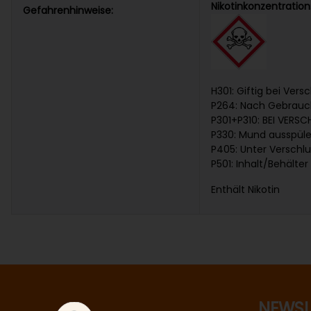
Nikotinkonzentratio
Gefahrenhinweise:
H301: Giftig bei Vers
P264: Nach Gebrauc
P301+P310: BEI VERS
P330: Mund ausspül
P405: Unter Verschl
P501: Inhalt/Behälte
Enthält Nikotin
NEWSL