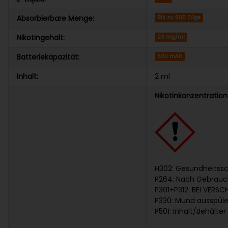
Absorbierbare Menge:
Bis zu 600 Züge
Nikotingehalt:
20 mg/ml
Batteriekapazität:
500 mAh
Inhalt:
2 ml
Nikotinkonzentratio
H302: Gesundheitssc
P264: Nach Gebrauc
P301+P312: BEI VERS
P330: Mund ausspül
P501: Inhalt/Behälte