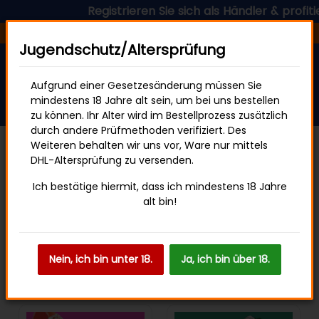
Registrieren Sie sich als Händler & profitieren
Versandfertig in 24 Stunden
Jugendschutz/Altersprüfung
Aufgrund einer Gesetzesänderung müssen Sie
mindestens 18 Jahre alt sein, um bei uns bestellen
zu können. Ihr Alter wird im Bestellprozess zusätzlich
durch andere Prüfmethoden verifiziert. Des
Weiteren behalten wir uns vor, Ware nur mittels
DHL-Altersprüfung zu versenden.
Startseite
Scooper Energy
Ich bestätige hiermit, dass ich mindestens 18 Jahre
alt bin!
Filter und Sortierung
Nein, ich bin unter 18.
Ja, ich bin über 18.
Artikel 1 - 7 von 7