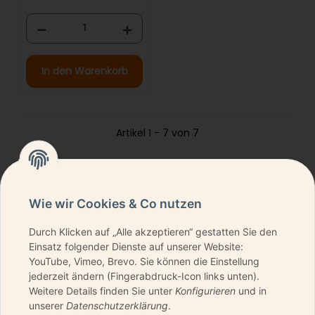
In den Warenkorb
Artikel 1 - 7 von 7
Wie wir Cookies & Co nutzen
Durch Klicken auf „Alle akzeptieren“ gestatten Sie den
NEWSLETTER ABONNIEREN & KEINE DEALS
Einsatz folgender Dienste auf unserer Website:
VERPASSEN
YouTube, Vimeo, Brevo. Sie können die Einstellung
jederzeit ändern (Fingerabdruck-Icon links unten).
Weitere Details finden Sie unter
Konfigurieren
und in
unserer
Datenschutzerklärung
.