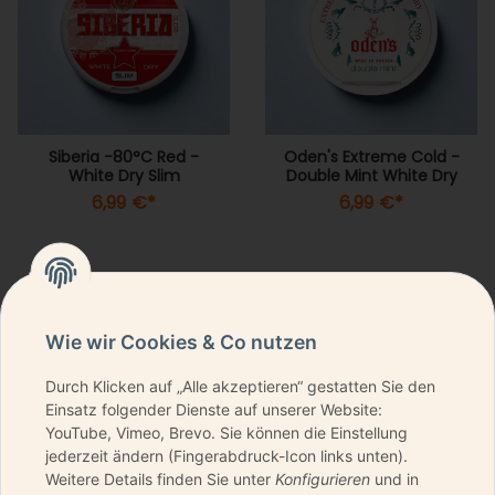
Siberia -80°C Red -
Oden's Extreme Cold -
White Dry Slim
Double Mint White Dry
6,99 €
*
6,99 €
*
Wie wir Cookies & Co nutzen
Durch Klicken auf „Alle akzeptieren“ gestatten Sie den
NEWSLETTER ABONNIEREN & KEINE DEALS
Einsatz folgender Dienste auf unserer Website:
VERPASSEN
YouTube, Vimeo, Brevo. Sie können die Einstellung
jederzeit ändern (Fingerabdruck-Icon links unten).
Weitere Details finden Sie unter
Konfigurieren
und in