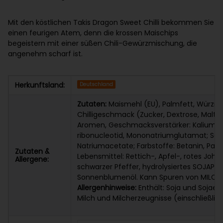
Mit den köstlichen Takis Dragon Sweet Chilli bekommen Sie
einen feurigen Atem, denn die krossen Maischips
begeistern mit einer süßen Chili-Gewürzmischung, die
angenehm scharf ist.
Herkunftsland:
Deutschland
Zutaten:
Maismehl (EU), Palmfett, Würz
Chilligeschmack (Zucker, Dextrose, Maltode
Aromen, Geschmacksverstärker: Kaliumchl
ribonucleotid, Mononatriumglutamat; Säu
Natriumacetate; Farbstoffe: Betanin, Papr
Zutaten &
Lebensmittel: Rettich-, Apfel-, rotes Joh
Allergene:
schwarzer Pfeffer, hydrolysiertes SOJAPR
Sonnenblumenöl. Kann Spuren von MILCH 
Allergenhinweise:
Enthält: Soja und Sojaer
Milch und Milcherzeugnisse (einschließlic