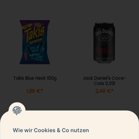
Takis Blue Heat 100g
Jack Daniel's Coca-
Cola 0,33l
1,99 €
*
2,49 €
*
Wie wir Cookies & Co nutzen