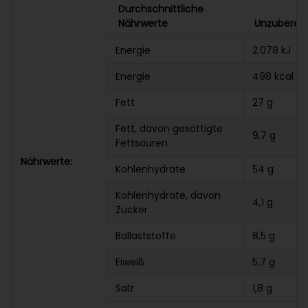
Durchschnittliche
Nährwerte
Unzubereit
Energie
2.078 kJ
Energie
498 kcal
Fett
27 g
Fett, davon gesättigte
9,7 g
Fettsäuren
Nährwerte:
Kohlenhydrate
54 g
Kohlenhydrate, davon
4,1 g
Zucker
Ballaststoffe
8,5 g
Eiweiß
5,7 g
Salz
1,8 g