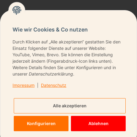
Wie wir Cookies & Co nutzen
Durch Klicken auf „Alle akzeptieren“ gestatten Sie den
NEWSLETTER ABONNIEREN & KEINE DEALS
Einsatz folgender Dienste auf unserer Website:
VERPASSEN
YouTube, Vimeo, Brevo. Sie können die Einstellung
jederzeit ändern (Fingerabdruck-Icon links unten).
Weitere Details finden Sie unter
Konfigurieren
und in
unserer
Datenschutzerklärung
.
ANMELDEN
Impressum
|
Datenschutz
Bitte senden Sie mir entsprechend Ihrer
Datenschutzerklärung
regelmäßig und jederzeit
Alle akzeptieren
widerruflich Informationen zu Ihrem Produktsortiment per
E-Mail zu.
Konfigurieren
Ablehnen