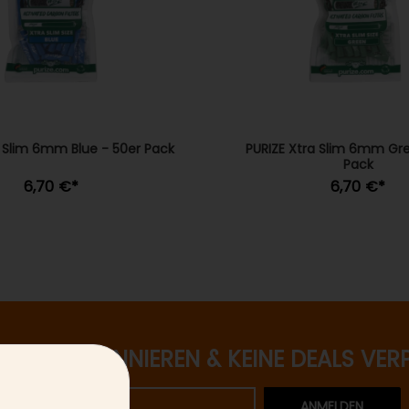
a Slim 6mm Blue - 50er Pack
PURIZE Xtra Slim 6mm Gre
Pack
6,70 €
*
6,70 €
*
ETTER ABONNIEREN & KEINE DEALS VER
ANMELDEN