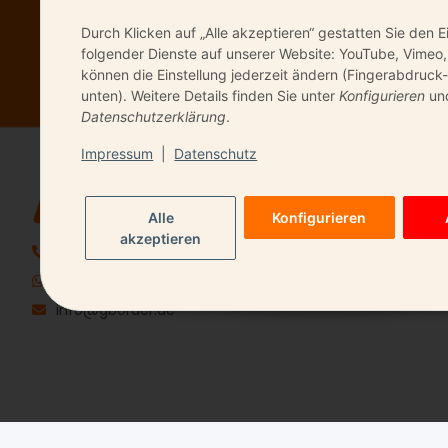
Durch Klicken auf „Alle akzeptieren“ gestatten Sie den E
Bitte senden Sie 
folgender Dienste auf unserer Website: YouTube, Vimeo,
können die Einstellung jederzeit ändern (Fingerabdruck-
unten). Weitere Details finden Sie unter
Konfigurieren
und
Datenschutzerklärung
.
Impressum
|
Datenschutz
QUICK LIN
Alle
Konfigurieren
Kontakt
akzeptieren
06196 9491720
+49 157 85559669
info@gborder.de