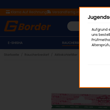
Klarna Auf Rechnung
Versandfertig in 24 Stunden
Ver
Jugendsc
Aufgrund e
uns bestel
Prüfmethod
E-SHISHA
RAUCHERBEDARF
Altersprüf
Startseite
Raucherbedarf
Aktivkohlefilter
PURIZE Xtra Slim