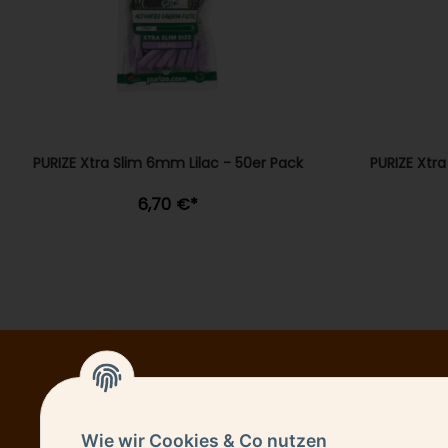
PURIZE Xtra Slim 6mm Lilac - 50er Pack
PURIZE Xtr
6,70 €
*
NEWSL
Wie wir Cookies & Co nutzen