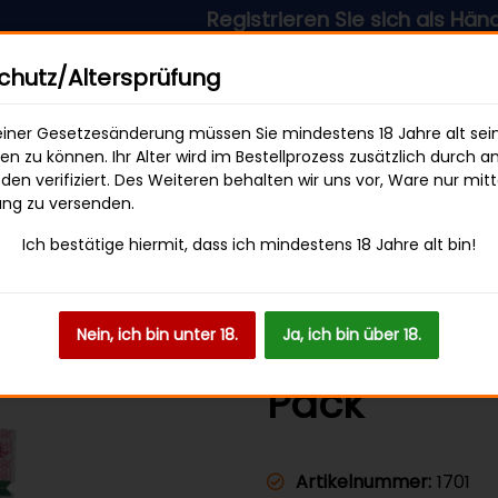
Registrieren Sie sich als Händler & 
sandkostenfrei ab 49 € Bestellwert
hutz/Altersprüfung
iner Gesetzesänderung müssen Sie mindestens 18 Jahre alt sei
len zu können. Ihr Alter wird im Bestellprozess zusätzlich durch a
en verifiziert. Des Weiteren behalten wir uns vor, Ware nur mitt
SWEETS & SNACKS
GETRÄNKE
ung zu versenden.
Ich bestätige hiermit, dass ich mindestens 18 Jahre alt bin!
 6mm Pink - 50er Pack
Nein, ich bin unter 18.
Ja, ich bin über 18.
PURIZE Xtra
Pack
Artikelnummer:
1701