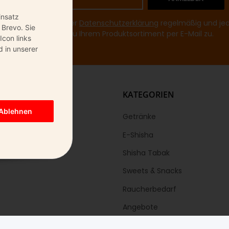
insatz
mir entsprechend Ihrer
Datenschutzerklärung
regelmäßig und jede
 Brevo. Sie
Informationen zu Ihrem Produktsortiment per E-Mail zu.
Icon links
 in unserer
KS
KATEGORIEN
Ablehnen
Getränke
E-Shisha
Shisha Tabak
Sweets & Snacks
Raucherbedarf
Angebote