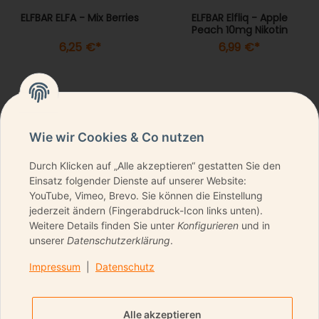
ELFBAR ELFA - Mix Berries
ELFBAR Elfliq - Apple
Peach 10mg Nikotin
6,25 €
*
6,99 €
*
Wie wir Cookies & Co nutzen
Durch Klicken auf „Alle akzeptieren“ gestatten Sie den
NEWSLETTER ABONNIEREN & KEINE DEALS
Einsatz folgender Dienste auf unserer Website:
VERPASSEN
YouTube, Vimeo, Brevo. Sie können die Einstellung
jederzeit ändern (Fingerabdruck-Icon links unten).
Weitere Details finden Sie unter
Konfigurieren
und in
unserer
Datenschutzerklärung
.
ANMELDEN
Impressum
|
Datenschutz
Bitte senden Sie mir entsprechend Ihrer
Datenschutzerklärung
regelmäßig und jederzeit
Alle akzeptieren
widerruflich Informationen zu Ihrem Produktsortiment per