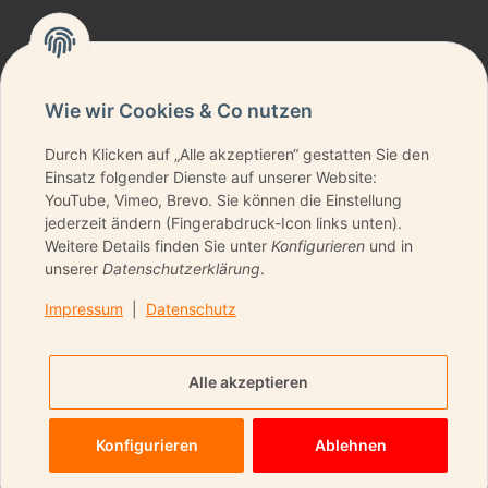
Wie wir Cookies & Co nutzen
Durch Klicken auf „Alle akzeptieren“ gestatten Sie den
NEWSLETTER ABONNIEREN & KEINE DEALS
Einsatz folgender Dienste auf unserer Website:
VERPASSEN
YouTube, Vimeo, Brevo. Sie können die Einstellung
jederzeit ändern (Fingerabdruck-Icon links unten).
Weitere Details finden Sie unter
Konfigurieren
und in
unserer
Datenschutzerklärung
.
ANMELDEN
Impressum
|
Datenschutz
Bitte senden Sie mir entsprechend Ihrer
Datenschutzerklärung
regelmäßig und jederzeit
Alle akzeptieren
widerruflich Informationen zu Ihrem Produktsortiment per
E-Mail zu.
Konfigurieren
Ablehnen