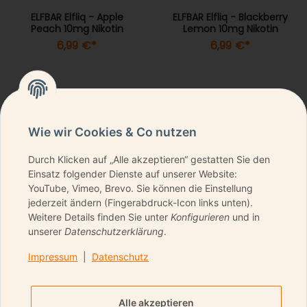
ELFBAR Elfliq - Apple
ELFBAR Elfliq - Blackberry
Peach 10mg Nikotin
Lemon 10mg Nikotin
6,99 €
*
6,99 €
*
Wie wir Cookies & Co nutzen
Durch Klicken auf „Alle akzeptieren“ gestatten Sie den
NEWSLETTER ABONNIEREN & KEINE DEALS
Einsatz folgender Dienste auf unserer Website:
VERPASSEN
YouTube, Vimeo, Brevo. Sie können die Einstellung
jederzeit ändern (Fingerabdruck-Icon links unten).
Weitere Details finden Sie unter
Konfigurieren
und in
unserer
Datenschutzerklärung
.
ANMELDEN
Impressum
|
Datenschutz
Bitte senden Sie mir entsprechend Ihrer
Datenschutzerklärung
regelmäßig und jederzeit
Alle akzeptieren
widerruflich Informationen zu Ihrem Produktsortiment per