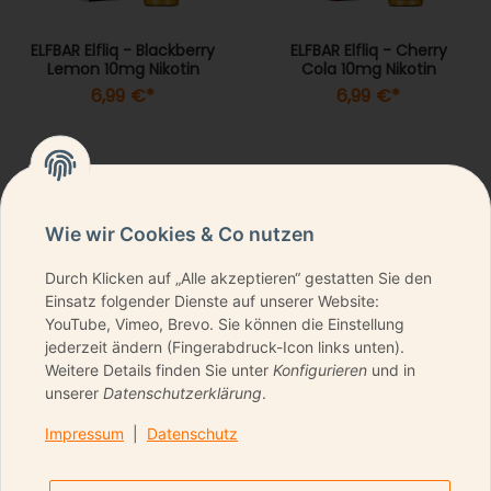
ELFBAR Elfliq - Blackberry
ELFBAR Elfliq - Cherry
Lemon 10mg Nikotin
Cola 10mg Nikotin
6,99 €
*
6,99 €
*
Wie wir Cookies & Co nutzen
Durch Klicken auf „Alle akzeptieren“ gestatten Sie den
NEWSLETTER ABONNIEREN & KEINE DEALS
Einsatz folgender Dienste auf unserer Website:
VERPASSEN
YouTube, Vimeo, Brevo. Sie können die Einstellung
jederzeit ändern (Fingerabdruck-Icon links unten).
Weitere Details finden Sie unter
Konfigurieren
und in
unserer
Datenschutzerklärung
.
ANMELDEN
Impressum
|
Datenschutz
Bitte senden Sie mir entsprechend Ihrer
Datenschutzerklärung
regelmäßig und jederzeit