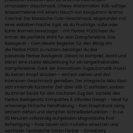
Limonaden-Geschmack. Chewy Watermelon: Süß-saftige
Wassermelone mit einem Hauch von Kaugummi-Aroma.
Cola Ice: Der klassische Cola-Geschmack, abgerundet mit
einer eiskalten Frische. Egal, ob du fruchtige, süße oder
kühle Aromen bevorzugst – mit Flerbar PODS hast du
immer die perfekte Wahl für dein Dampferlebnis. Das
Basisgerät – Dein idealer Begleiter für den Alltag Um
die Flerbar PODS zu nutzen, benötigst du das
passende Flerbar Basisgerät. Dieses ist kompakt, leicht und
bietet eine starke Akkuleistung für ein langanhaltendes
Dampferlebnis. Dank der innovativen Zugautomatik musst
du keinen Knopf drücken – einfach ziehen und den
intensiven Geschmack genießen. Der integrierte Akku lässt
sich innerhalb kürzester Zeit über USB-C aufladen, sodass
du immer bereit für den nächsten Zug bist. Vorteile des
Flerbar Basisgeräts: Kompaktes & stilvolles Design – Ideal für
unterwegs Einfache Handhabung – Kein Knopfdruck nötig,
einfach ziehen und dampfen Schnellladefunktion – In ca.
30 Minuten vollständig aufgeladen Magnetische Pod-
Befestigung – Pods lassen sich mühelos einsetzen und
wechseln Technische Daten Flerbar - Strawberry