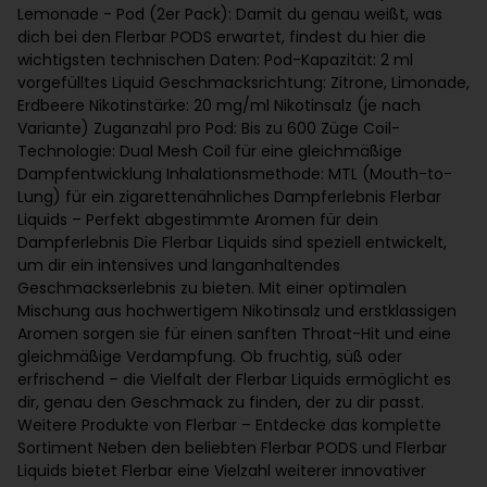
Lemonade - Pod (2er Pack): Damit du genau weißt, was
dich bei den Flerbar PODS erwartet, findest du hier die
wichtigsten technischen Daten: Pod-Kapazität: 2 ml
vorgefülltes Liquid Geschmacksrichtung: Zitrone, Limonade,
Erdbeere Nikotinstärke: 20 mg/ml Nikotinsalz (je nach
Variante) Zuganzahl pro Pod: Bis zu 600 Züge Coil-
Technologie: Dual Mesh Coil für eine gleichmäßige
Dampfentwicklung Inhalationsmethode: MTL (Mouth-to-
Lung) für ein zigarettenähnliches Dampferlebnis Flerbar
Liquids – Perfekt abgestimmte Aromen für dein
Dampferlebnis Die Flerbar Liquids sind speziell entwickelt,
um dir ein intensives und langanhaltendes
Geschmackserlebnis zu bieten. Mit einer optimalen
Mischung aus hochwertigem Nikotinsalz und erstklassigen
Aromen sorgen sie für einen sanften Throat-Hit und eine
gleichmäßige Verdampfung. Ob fruchtig, süß oder
erfrischend – die Vielfalt der Flerbar Liquids ermöglicht es
dir, genau den Geschmack zu finden, der zu dir passt.
Weitere Produkte von Flerbar – Entdecke das komplette
Sortiment Neben den beliebten Flerbar PODS und Flerbar
Liquids bietet Flerbar eine Vielzahl weiterer innovativer