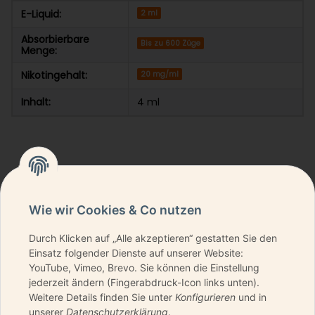
E-Liquid:
2 ml
Absorbierbare
Bis zu 600 Züge
Menge:
Nikotingehalt:
20 mg/ml
Inhalt:
4 ml
Wie wir Cookies & Co nutzen
Durch Klicken auf „Alle akzeptieren“ gestatten Sie den
NEWSLETTER ABONNIEREN & KEINE DEALS
Einsatz folgender Dienste auf unserer Website:
VERPASSEN
YouTube, Vimeo, Brevo. Sie können die Einstellung
jederzeit ändern (Fingerabdruck-Icon links unten).
Weitere Details finden Sie unter
Konfigurieren
und in
unserer
Datenschutzerklärung
.