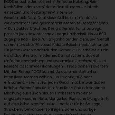
PODS entscheiden solltest ✔ Einfache Nutzung: Kein
Nachfüllen oder komplizierte Einstellungen – einfach
einsetzen und losdampfen ✔ Intensiver
Geschmack: Dank Dual Mesh Coil bekommst du ein
gleichmäßiges und geschmacksintensives Dampferlebnis
✔ Kompaktes & leichtes Design: Perfekt für unterwegs,
passt in jede Hosentasche ✔ Lange Haltbarkeit: Bis zu 600
Züge pro Pod – ideal für langanhaltenden Genuss ✔ Vielfalt
an Aromen: Über 20 verschiedene Geschmacksrichtungen
für jeden Geschmack Mit den Flerbar PODS erhältst du ein
durchdachtes und modernes Dampfsystem, das auf
einfache Handhabung und maximalen Geschmack setzt.
Beliebte Geschmacksrichtungen – Finde deinen Favoriten
Mit den Flerbar PODS kannst du aus einer Vielzahl an
intensiven Aromen wählen. Ob fruchtig, süß oder
erfrischend – hier ist für jeden Geschmack etwas dabei!
Beliebte Flerbar Pods Sorten: Blue Razz: Eine erfrischende
Mischung aus süßen blauen Himbeeren mit einer
angenehm sauren Note. Mango Ice: Exotische Mango trifft
auf eine kühle Menthol-Brise – perfekt für heiße Tage!
Strawberry Lemonade: Spritzige Zitrone und saftige
Erdbeeren vereinen sich zu einem erfrischenden