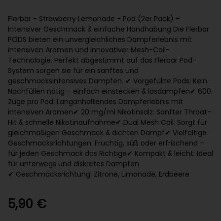
Flerbar - Strawberry Lemonade - Pod (2er Pack) –
Intensiver Geschmack & einfache Handhabung Die Flerbar
PODS bieten ein unvergleichliches Dampferlebnis mit
intensiven Aromen und innovativer Mesh-Coil-
Technologie. Perfekt abgestimmt auf das Flerbar Pod-
System sorgen sie für ein sanftes und
geschmacksintensives Dampfen. ✔ Vorgefüllte Pods: Kein
Nachfüllen nötig – einfach einstecken & losdampfen ✔ 600
Züge pro Pod: Langanhaltendes Dampferlebnis mit
intensiven Aromen ✔ 20 mg/ml Nikotinsalz: Sanfter Throat-
Hit & schnelle Nikotinaufnahme ✔ Dual Mesh Coil: Sorgt für
gleichmäßigen Geschmack & dichten Dampf ✔ Vielfältige
Geschmacksrichtungen: Fruchtig, süß oder erfrischend –
für jeden Geschmack das Richtige ✔ Kompakt & leicht: Ideal
für unterwegs und diskretes Dampfen
✔ Geschmacksrichtung: Zitrone, Limonade, Erdbeere
5,90 €