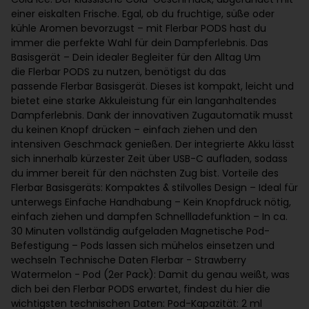
einer eiskalten Frische. Egal, ob du fruchtige, süße oder
kühle Aromen bevorzugst – mit Flerbar PODS hast du
immer die perfekte Wahl für dein Dampferlebnis. Das
Basisgerät – Dein idealer Begleiter für den Alltag Um
die Flerbar PODS zu nutzen, benötigst du das
passende Flerbar Basisgerät. Dieses ist kompakt, leicht und
bietet eine starke Akkuleistung für ein langanhaltendes
Dampferlebnis. Dank der innovativen Zugautomatik musst
du keinen Knopf drücken – einfach ziehen und den
intensiven Geschmack genießen. Der integrierte Akku lässt
sich innerhalb kürzester Zeit über USB-C aufladen, sodass
du immer bereit für den nächsten Zug bist. Vorteile des
Flerbar Basisgeräts: Kompaktes & stilvolles Design – Ideal für
unterwegs Einfache Handhabung – Kein Knopfdruck nötig,
einfach ziehen und dampfen Schnellladefunktion – In ca.
30 Minuten vollständig aufgeladen Magnetische Pod-
Befestigung – Pods lassen sich mühelos einsetzen und
wechseln Technische Daten Flerbar - Strawberry
Watermelon - Pod (2er Pack): Damit du genau weißt, was
dich bei den Flerbar PODS erwartet, findest du hier die
wichtigsten technischen Daten: Pod-Kapazität: 2 ml