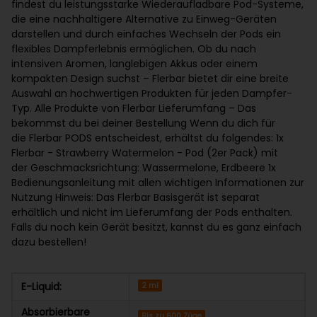
findest du leistungsstarke Wiederaufladbare Pod-Systeme,
die eine nachhaltigere Alternative zu Einweg-Geräten
darstellen und durch einfaches Wechseln der Pods ein
flexibles Dampferlebnis ermöglichen. Ob du nach
intensiven Aromen, langlebigen Akkus oder einem
kompakten Design suchst – Flerbar bietet dir eine breite
Auswahl an hochwertigen Produkten für jeden Dampfer-
Typ. Alle Produkte von Flerbar Lieferumfang – Das
bekommst du bei deiner Bestellung Wenn du dich für
die Flerbar PODS entscheidest, erhältst du folgendes: 1x
Flerbar - Strawberry Watermelon - Pod (2er Pack) mit
der Geschmacksrichtung: Wassermelone, Erdbeere 1x
Bedienungsanleitung mit allen wichtigen Informationen zur
Nutzung Hinweis: Das Flerbar Basisgerät ist separat
erhältlich und nicht im Lieferumfang der Pods enthalten.
Falls du noch kein Gerät besitzt, kannst du es ganz einfach
dazu bestellen!
E-Liquid:
2 ml
Absorbierbare
Bis zu 600 Züge