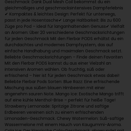
Geschmack: Dank Dual Mesh Coil bekommst du ein
gleichmäßiges und geschmacksintensives Dampferlebnis
✔ Kompaktes & leichtes Design: Perfekt für unterwegs,
passt in jede Hosentasche ✔ Lange Haltbarkeit: Bis zu 600
Züge pro Pod – ideal für langanhaltenden Genuss ✔ Vielfalt
an Aromen: Über 20 verschiedene Geschmacksrichtungen
für jeden Geschmack Mit den Flerbar PODS erhältst du ein
durchdachtes und modernes Dampfsystem, das auf
einfache Handhabung und maximalen Geschmack setzt.
Beliebte Geschmacksrichtungen – Finde deinen Favoriten
Mit den Flerbar PODS kannst du aus einer Vielzahl an
intensiven Aromen wählen. Ob fruchtig, süß oder
erfrischend – hier ist für jeden Geschmack etwas dabei!
Beliebte Flerbar Pods Sorten: Blue Razz: Eine erfrischende
Mischung aus süßen blauen Himbeeren mit einer
angenehm sauren Note. Mango Ice: Exotische Mango trifft
auf eine kühle Menthol-Brise – perfekt für heiße Tage!
Strawberry Lemonade: Spritzige Zitrone und saftige
Erdbeeren vereinen sich zu einem erfrischenden
Limonaden-Geschmack. Chewy Watermelon: Süß-saftige
Wassermelone mit einem Hauch von Kaugummi-Aroma.
Cola Ice: Der klassische Cola-Geschmack, abgerundet mit