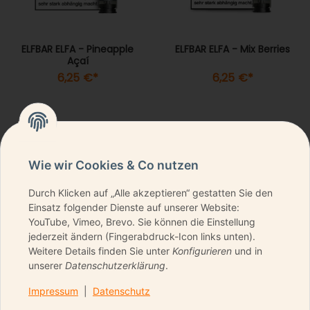
ELFBAR ELFA - Pineapple
ELFBAR ELFA - Mix Berries
Açaí
6,25 €
*
6,25 €
*
Wie wir Cookies & Co nutzen
Durch Klicken auf „Alle akzeptieren“ gestatten Sie den
NEWSLETTER ABONNIEREN & KEINE DEALS
Einsatz folgender Dienste auf unserer Website:
VERPASSEN
YouTube, Vimeo, Brevo. Sie können die Einstellung
jederzeit ändern (Fingerabdruck-Icon links unten).
Weitere Details finden Sie unter
Konfigurieren
und in
unserer
Datenschutzerklärung
.
ANMELDEN
Impressum
|
Datenschutz
Bitte senden Sie mir entsprechend Ihrer