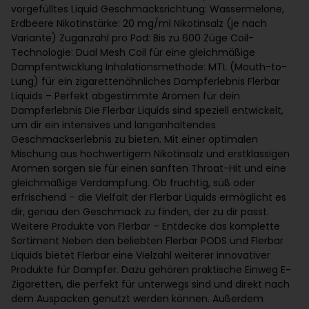
vorgefülltes Liquid Geschmacksrichtung: Wassermelone,
Erdbeere Nikotinstärke: 20 mg/ml Nikotinsalz (je nach
Variante) Zuganzahl pro Pod: Bis zu 600 Züge Coil-
Technologie: Dual Mesh Coil für eine gleichmäßige
Dampfentwicklung Inhalationsmethode: MTL (Mouth-to-
Lung) für ein zigarettenähnliches Dampferlebnis Flerbar
Liquids – Perfekt abgestimmte Aromen für dein
Dampferlebnis Die Flerbar Liquids sind speziell entwickelt,
um dir ein intensives und langanhaltendes
Geschmackserlebnis zu bieten. Mit einer optimalen
Mischung aus hochwertigem Nikotinsalz und erstklassigen
Aromen sorgen sie für einen sanften Throat-Hit und eine
gleichmäßige Verdampfung. Ob fruchtig, süß oder
erfrischend – die Vielfalt der Flerbar Liquids ermöglicht es
dir, genau den Geschmack zu finden, der zu dir passt.
Weitere Produkte von Flerbar – Entdecke das komplette
Sortiment Neben den beliebten Flerbar PODS und Flerbar
Liquids bietet Flerbar eine Vielzahl weiterer innovativer
Produkte für Dampfer. Dazu gehören praktische Einweg E-
Zigaretten, die perfekt für unterwegs sind und direkt nach
dem Auspacken genutzt werden können. Außerdem