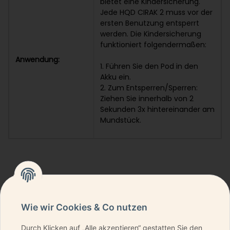
bietet eine Kindersicherung.
Jede HQD CIRAK 2 muss vor der
ersten Benutzung entsperrt
werden. Die Kindersicherung
funktioniert folgendermaßen:
Anwendung:
1. Führen Sie den Pod in den
Akku ein.
2. Zum Entsperren/Sperren:
Ziehen Sie innerhalb von 2
Sekunden 3x hintereinander am
Mundstück.
Wie wir Cookies & Co nutzen
Durch Klicken auf „Alle akzeptieren“ gestatten Sie den