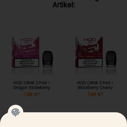
Artikel:
HQD CIRAK 2 Pod -
HQD CIRAK 2 Pod -
Dragon Strawberry
Blackberry Cherry
7,99 €
*
7,99 €
*