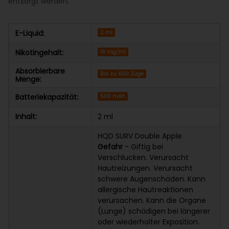
entsorgt werden.
E-Liquid:
2 ml
Nikotingehalt:
18 mg/ml
Absorbierbare
Bis zu 600 Züge
Menge:
Batteriekapazität:
500 mAh
Inhalt:
2 ml
HQD SURV Double Apple
Gefahr
- Giftig bei
Verschlucken. Verursacht
Hautreizungen. Verursacht
schwere Augenschäden. Kann
allergische Hautreaktionen
verursachen. Kann die Organe
(Lunge) schädigen bei längerer
oder wiederholter Exposition.