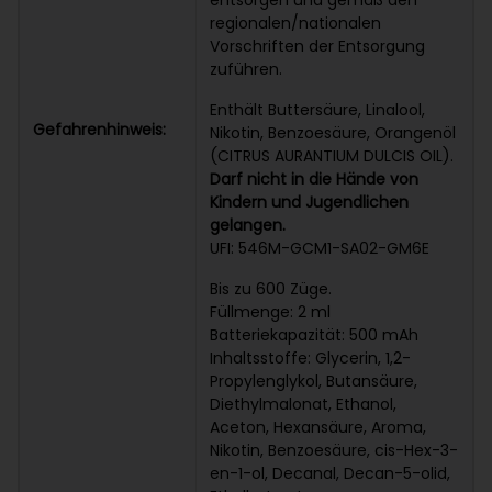
entsorgen und gemäß den
regionalen/nationalen
Vorschriften der Entsorgung
zuführen.
Enthält Buttersäure, Linalool,
Gefahrenhinweis:
Nikotin, Benzoesäure, Orangenöl
(CITRUS AURANTIUM DULCIS OIL).
Darf nicht in die Hände von
Kindern und Jugendlichen
gelangen.
UFI: 546M-GCM1-SA02-GM6E
Bis zu 600 Züge.
Füllmenge: 2 ml
Batteriekapazität: 500 mAh
Inhaltsstoffe: Glycerin, 1,2-
Propylenglykol, Butansäure,
Diethylmalonat, Ethanol,
Aceton, Hexansäure, Aroma,
Nikotin, Benzoesäure, cis-Hex-3-
en-1-ol, Decanal, Decan-5-olid,