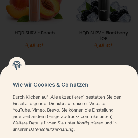
HQD SURV - Peach
HQD SURV - Blackberry
Ice
6,49 €
*
6,49 €
*
Wie wir Cookies & Co nutzen
Durch Klicken auf „Alle akzeptieren“ gestatten Sie den
NEWSLETTER ABONNIEREN & KEINE DEALS
Einsatz folgender Dienste auf unserer Website:
VERPASSEN
YouTube, Vimeo, Brevo. Sie können die Einstellung
jederzeit ändern (Fingerabdruck-Icon links unten).
Weitere Details finden Sie unter
Konfigurieren
und in
unserer
Datenschutzerklärung
.
ANMELDEN