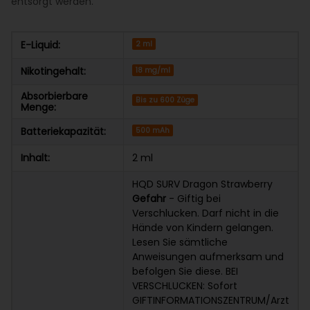
entsorgt werden.
E-Liquid:
2 ml
Nikotingehalt:
18 mg/ml
Absorbierbare
Bis zu 600 Züge
Menge:
Batteriekapazität:
500 mAh
Inhalt:
2 ml
HQD SURV Dragon Strawberry
Gefahr
- Giftig bei
Verschlucken. Darf nicht in die
Hände von Kindern gelangen.
Lesen Sie sämtliche
Anweisungen aufmerksam und
befolgen Sie diese. BEI
VERSCHLUCKEN: Sofort
GIFTINFORMATIONSZENTRUM/Arzt