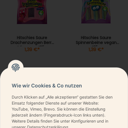
Hitschies Saure
Hitschies Saure
Drachenzungen Berry
Spinnenbeine vegan
Mix vegan 125g
125g
1,39 €
*
1,39 €
*
Wie wir Cookies & Co nutzen
Durch Klicken auf „Alle akzeptieren“ gestatten Sie den
NEWSLETTER ABONNIEREN & KEINE DEALS
Einsatz folgender Dienste auf unserer Website:
VERPASSEN
YouTube, Vimeo, Brevo. Sie können die Einstellung
jederzeit ändern (Fingerabdruck-Icon links unten).
Weitere Details finden Sie unter
Konfigurieren
und in
unserer
Datenschutzerklärung
.