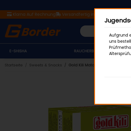
Klarna Auf Rechnung
Versandfertig in 24 Stunden
Ver
Jugendsc
Aufgrund e
uns bestel
Prüfmethod
E-SHISHA
RAUCHERBEDARF
Altersprüf
Startseite
Sweets & Snacks
Gold Kili Matcha Latte Sticks Wit