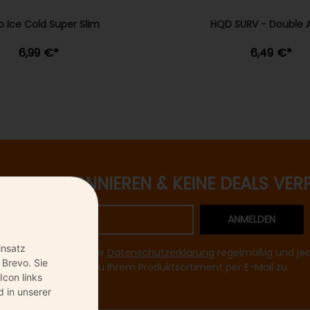
o Ice Cold Super Slim
HQD SURV - Double 
6,99 €
*
6,49 €
*
ETTER ABONNIEREN & KEINE DEALS VER
ANMELDEN
insatz
mir entsprechend Ihrer
Datenschutzerklärung
regelmäßig und jede
 Brevo. Sie
Informationen zu Ihrem Produktsortiment per E-Mail zu.
Icon links
 in unserer