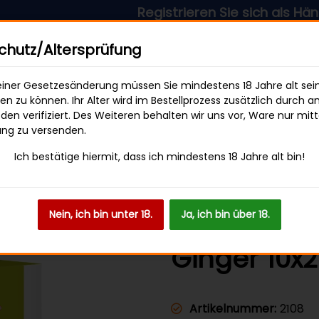
Registrieren Sie sich als Händler & p
sandkostenfrei ab 49 € Bestellwert
hutz/Altersprüfung
iner Gesetzesänderung müssen Sie mindestens 18 Jahre alt sei
len zu können. Ihr Alter wird im Bestellprozess zusätzlich durch a
en verifiziert. Des Weiteren behalten wir uns vor, Ware nur mitt
SWEETS & SNACKS
GETRÄNKE
ung zu versenden.
Ich bestätige hiermit, dass ich mindestens 18 Jahre alt bin!
h Ginger 10x25g
Nein, ich bin unter 18.
Ja, ich bin über 18.
Gold Kili M
Ginger 10x
Artikelnummer:
2108