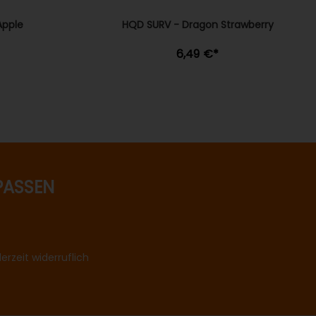
Apple
HQD SURV - Dragon Strawberry
6,49 €
*
PASSEN
rzeit widerruflich